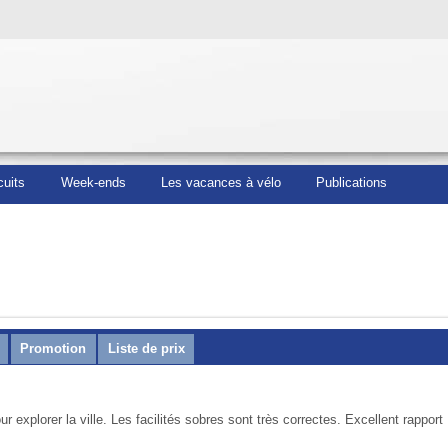
cuits
Week-ends
Les vacances à vélo
Publications
Promotion
Liste de prix
 explorer la ville. Les facilités sobres sont très correctes. Excellent rapport