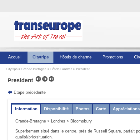
Accueil
Citytrips
Hôtels de charme
Promotions
Cir
Citytrips
Grande-Bretagne
Hôtels Londres
President
President
Étape précédente
Information
Disponibilité
Photos
Carte
Appréciations
Grande-Bretagne
>
Londres
> Bloomsbury
Superbement situé dans le centre, près de Russell Square, parfait pour
qualité/prix/situation.