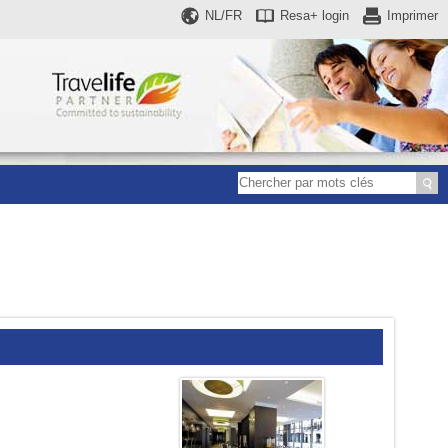
NL/FR
Resa+
login
Imprimer