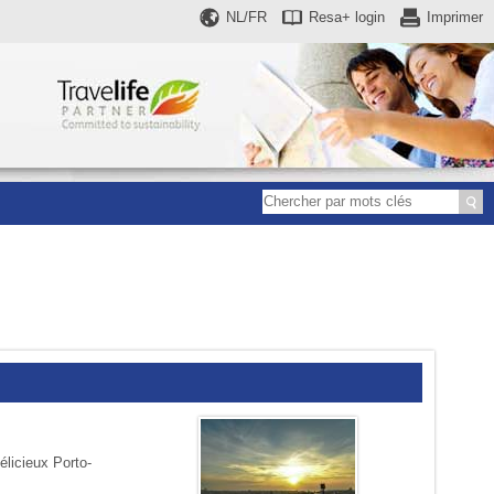
NL/FR
Resa+
login
Imprimer
élicieux Porto-