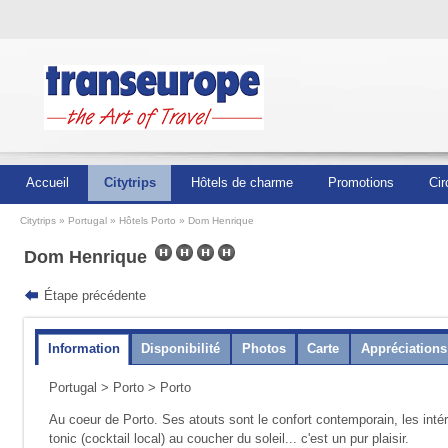
Accueil
Citytrips
Hôtels de charme
Promotions
Cir
Citytrips
Portugal
Hôtels Porto
Dom Henrique
Dom Henrique
Étape précédente
Information
Disponibilité
Photos
Carte
Appréciations
Portugal
>
Porto
> Porto
Au coeur de Porto. Ses atouts sont le confort contemporain, les intéri
tonic (cocktail local) au coucher du soleil... c'est un pur plaisir.