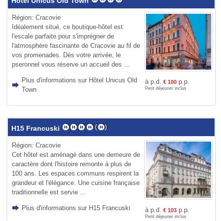
Hôtel Unicus Old Town
Région: Cracovie
Idéalement situé, ce boutique-hôtel est
l'escale parfaite pour s'imprégner de
l'atmosphère fascinante de Cracovie au fil de
vos promenades. Dès votre arrivée, le
pseronnel vous réserve un accueil des ...
Plus d'informations sur Hôtel Unicus Old
à p.d.
p.p.
€
100
Town
Petit déjeuner inclus
H15 Francuski
Région: Cracovie
Cet hôtel est aménagé dans une demeure de
caractère dont l'histoire remonte à plus de
100 ans. Les espaces communs respirent la
grandeur et l'élégance. Une cuisine française
traditionnelle est servie ...
Plus d'informations sur H15 Francuski
à p.d.
p.p.
€
103
Petit déjeuner inclus