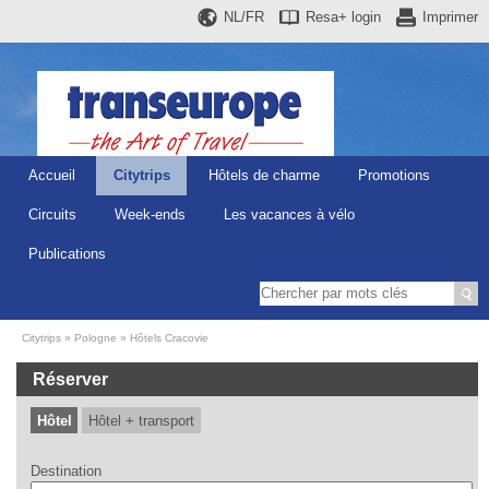
NL/FR
Resa+
login
Imprimer
Accueil
Citytrips
Hôtels de charme
Promotions
Circuits
Week-ends
Les vacances à vélo
Publications
Citytrips
Pologne
Hôtels Cracovie
Réserver
Hôtel
Hôtel + transport
Destination