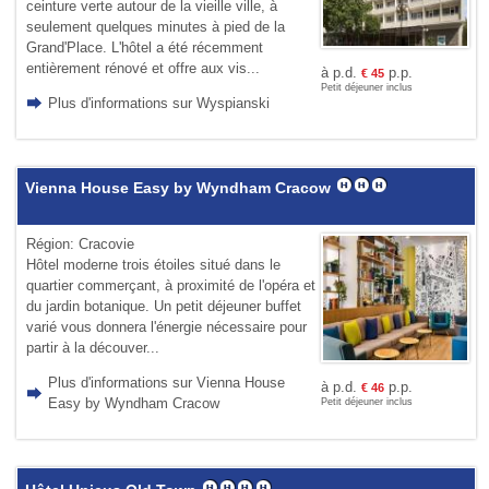
ceinture verte autour de la vieille ville, à
seulement quelques minutes à pied de la
Grand'Place. L'hôtel a été récemment
entièrement rénové et offre aux vis...
à p.d.
p.p.
€
45
Petit déjeuner inclus
Plus d'informations sur Wyspianski
Vienna House Easy by Wyndham Cracow
Région: Cracovie
Hôtel moderne trois étoiles situé dans le
quartier commerçant, à proximité de l'opéra et
du jardin botanique. Un petit déjeuner buffet
varié vous donnera l'énergie nécessaire pour
partir à la découver...
Plus d'informations sur Vienna House
à p.d.
p.p.
€
46
Easy by Wyndham Cracow
Petit déjeuner inclus