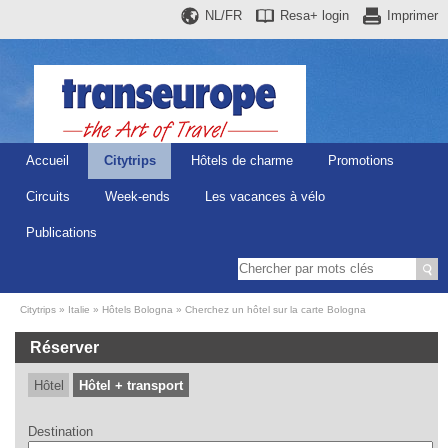
NL/FR
Resa+
login
Imprimer
Accueil
Citytrips
Hôtels de charme
Promotions
Circuits
Week-ends
Les vacances à vélo
Publications
Citytrips
Italie
Hôtels Bologna
Cherchez un hôtel sur la carte Bologna
Réserver
Hôtel
Hôtel + transport
Destination