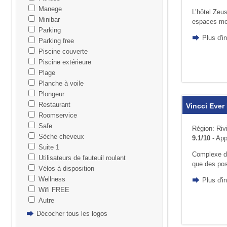
Manege
L’hôtel Zeu
Minibar
espaces mode
Parking
Plus d'i
Parking free
Piscine couverte
Piscine extérieure
Plage
Planche à voile
Plongeur
Restaurant
Vincci Ever
Roomservice
Safe
Région: Riv
Sèche cheveux
9.1/10
- App
Suite 1
Complexe div
Utilisateurs de fauteuil roulant
que des poss
Vélos à disposition
Wellness
Plus d'i
Wifi FREE
Autre
Décocher tous les logos