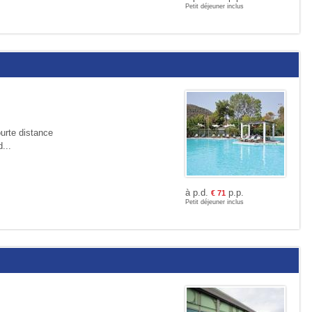
Petit déjeuner inclus
ourte distance
...
à p.d.
p.p.
€
71
Petit déjeuner inclus