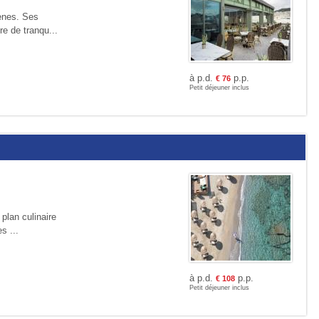
hènes. Ses
re de tranqu...
à p.d.
p.p.
€
76
Petit déjeuner inclus
plan culinaire
s ...
à p.d.
p.p.
€
108
Petit déjeuner inclus