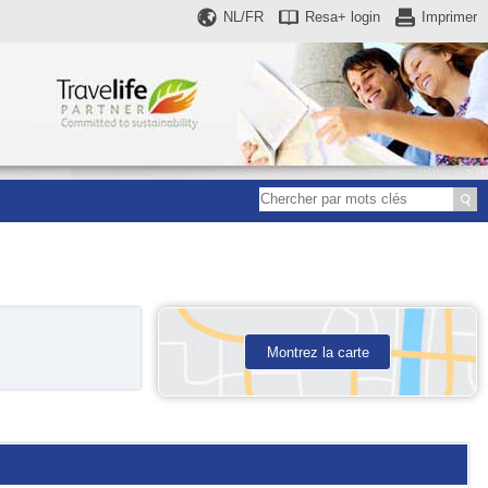
NL/FR
Resa+
login
Imprimer
Montrez la carte