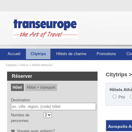
Accueil
Citytrips
Hôtels de charme
Promotions
Cir
Citytrips
Grèce
Hôtels Athènes
Citytrips
>
Réserver
Hôtel
Hôtel + transport
Hôtels Athè
Prix
Destination
Nombre de
personnes
Acropolis A
Voyage avec enfants?