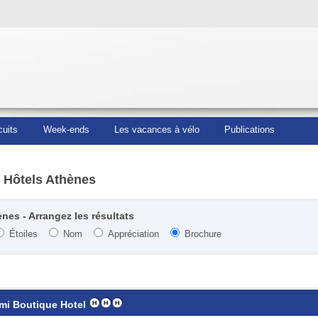
cuits
Week-ends
Les vacances à vélo
Publications
 Hôtels Athènes
nes - Arrangez les résultats
Étoiles
Nom
Appréciation
Brochure
mi Boutique Hotel