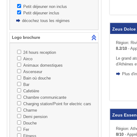
Petit déjeuner non inclus
Petit déjeuner inclus
décochez tous les régimes
Zeus Dolce
Logo brochure
Région: Riv
8.2/10
- App
24 hours reception
Le grand ato
Airco
d'Athènes et
Animaux domestiques
Ascenseur
Plus d'i
Bain où douche
Bar
Cafetière
Chambre communicante
Charging station/Point for electric cars
Charme
Zeus Essen
Demi pension
Douche
Région: At
Fer
8/10
- Appré
Fitness