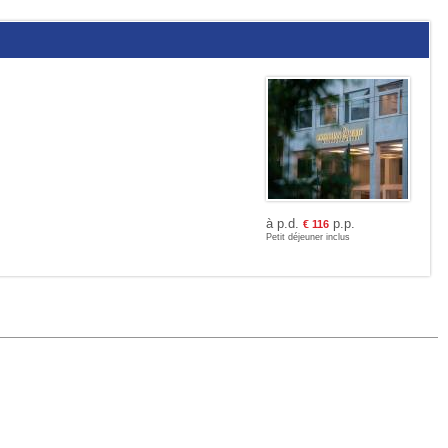
à p.d.
p.p.
€
116
Petit déjeuner inclus