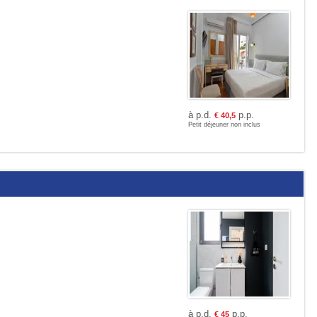
à p.d.
p.p.
€
40,5
Petit déjeuner non inclus
à p.d.
p.p.
€
45