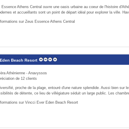
s Essence Athens Central ouvre une oasis urbaine au coeur de l'histoire d'At
rnes et accueillants sont un point de départ idéal pour explorer la ville. Hav
nformations sur Zeus Essence Athens Central
 Eden Beach Resort
ièra Athénienne - Anavyssos
réciation de 12 clients
ersifié, proche de la plage, entouré d'une nature splendide. Aussi bien sur le 
ibilités de détente, ce lieu de villégiature séduit un large public. Les chambre
nformations sur Vincci Ever Eden Beach Resort