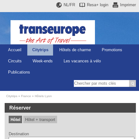
NL/FR
Resa+
login
Imprimer
Accueil
Citytrips
Hôtels de charme
Promotions
Circuits
Week-ends
Les vacances à vélo
Publications
Citytrips
France
Hôtels Lyon
Réserver
Hôtel
Hôtel + transport
Destination