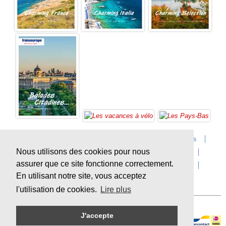
Accueil
Infos sur Transeurope
Postes vacants
Nous utilisons des cookies pour nous
Contact
Questions?
Agences
Extras
assurer que ce site fonctionne correctement.
Conditions de voyage
Assurances
privacy
En utilisant notre site, vous acceptez
Durabilité
l'utilisation de cookies.
Lire plus
J'accepte
Paiement en ligne sécurisé