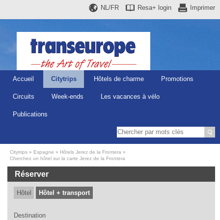
NL/FR
Resa+
login
Imprimer
Accueil
Citytrips
Hôtels de charme
Promotions
Circuits
Week-ends
Les vacances à vélo
Publications
Citytrips
Espagne
Hôtels Jerez de la Frontera
Cherchez un hôtel sur la carte Jerez de la Frontera
Réserver
Hôtel
Hôtel + transport
Destination