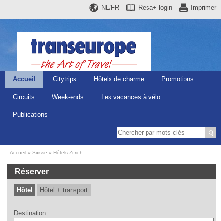
NL/FR
Resa+
login
Imprimer
Accueil
Citytrips
Hôtels de charme
Promotions
Circuits
Week-ends
Les vacances à vélo
Publications
Accueil
Suisse
Hôtels Zurich
Réserver
Hôtel
Hôtel + transport
Destination