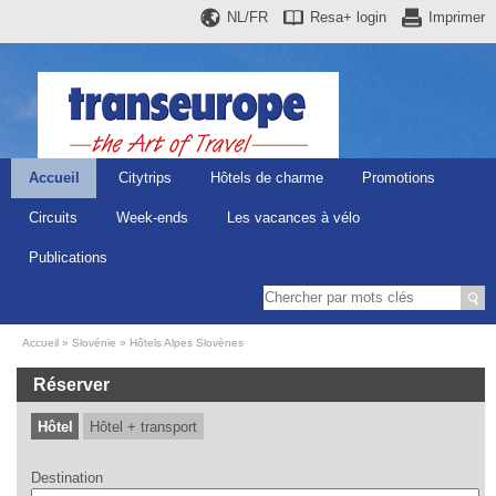
NL/FR
Resa+
login
Imprimer
Accueil
Citytrips
Hôtels de charme
Promotions
Circuits
Week-ends
Les vacances à vélo
Publications
Accueil
Slovénie
Hôtels Alpes Slovènes
Réserver
Hôtel
Hôtel + transport
Destination