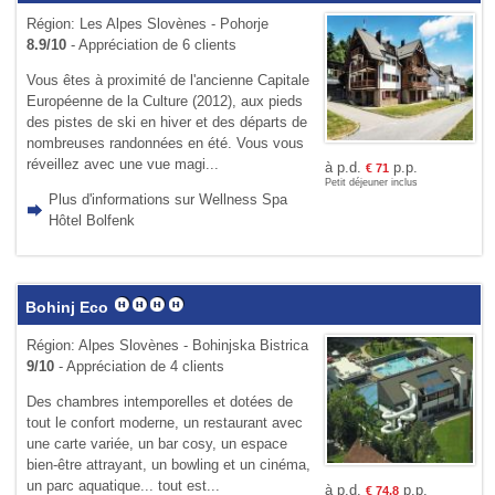
Région: Les Alpes Slovènes - Pohorje
8.9/10
- Appréciation de 6 clients
Vous êtes à proximité de l'ancienne Capitale
Européenne de la Culture (2012), aux pieds
des pistes de ski en hiver et des départs de
nombreuses randonnées en été. Vous vous
réveillez avec une vue magi...
à p.d.
p.p.
€
71
Petit déjeuner inclus
Plus d'informations sur Wellness Spa
Hôtel Bolfenk
Bohinj Eco
Région: Alpes Slovènes - Bohinjska Bistrica
9/10
- Appréciation de 4 clients
Des chambres intemporelles et dotées de
tout le confort moderne, un restaurant avec
une carte variée, un bar cosy, un espace
bien-être attrayant, un bowling et un cinéma,
un parc aquatique... tout est...
à p.d.
p.p.
€
74,8