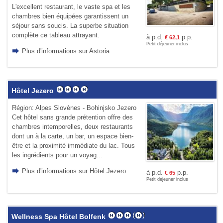
L'excellent restaurant, le vaste spa et les
chambres bien équipées garantissent un
séjour sans soucis. La superbe situation
complète ce tableau attrayant.
à p.d.
p.p.
€
62,1
Petit déjeuner inclus
Plus d'informations sur Astoria
Hôtel Jezero
Région: Alpes Slovènes - Bohinjsko Jezero
Cet hôtel sans grande prétention offre des
chambres intemporelles, deux restaurants
dont un à la carte, un bar, un espace bien-
être et la proximité immédiate du lac. Tous
les ingrédients pour un voyag...
Plus d'informations sur Hôtel Jezero
à p.d.
p.p.
€
65
Petit déjeuner inclus
Wellness Spa Hôtel Bolfenk