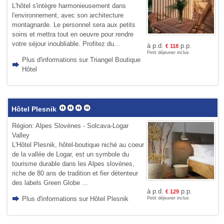
L'hôtel s'intègre harmonieusement dans
l'environnement, avec son architecture
montagnarde. Le personnel sera aux petits
soins et mettra tout en oeuvre pour rendre
votre séjour inoubliable. Profitez du...
à p.d.
p.p.
€
118
Petit déjeuner inclus
Plus d'informations sur Triangel Boutique
Hôtel
Hôtel Plesnik
Région: Alpes Slovènes - Solcava-Logar
Valley
L'Hôtel Plesnik, hôtel-boutique niché au coeur
de la vallée de Logar, est un symbole du
tourisme durable dans les Alpes slovènes,
riche de 80 ans de tradition et fier détenteur
des labels Green Globe ...
à p.d.
p.p.
€
129
Plus d'informations sur Hôtel Plesnik
Petit déjeuner inclus