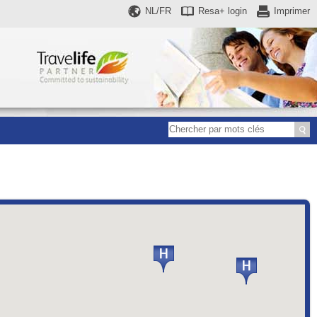
NL/FR
Resa+
login
Imprimer