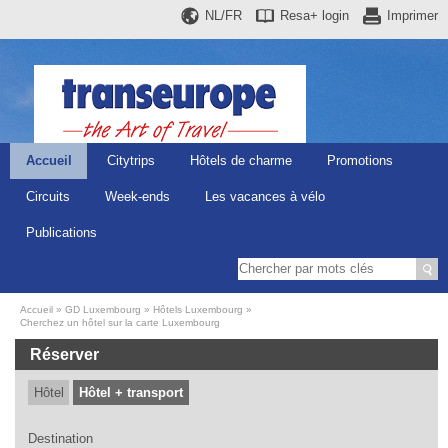
NL/FR
Resa+
login
Imprimer
Accueil
Citytrips
Hôtels de charme
Promotions
Circuits
Week-ends
Les vacances à vélo
Publications
Accueil
GD Luxembourg
Hôtels Luxembourg
Cherchez un hôtel sur la carte Luxembourg
Réserver
Hôtel
Hôtel + transport
Destination