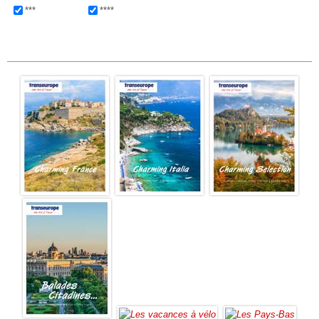
***
****