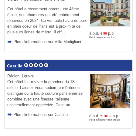
Cet hôtel a récemment obtenu une 4ème
étoile, ses chambres ont été entièrement
rénovées en 2024. Ce véritable havre de paix
en plein coeur de Paris est à proximité de
plusieurs lignes de métro. Il off...
à p.d.
p.p.
€
96
Petit déjeuner inclus
Plus d'informations sur Villa Modigliani
Castille
Région: Louvre
Cet hôtel fait revivre la grandeur du 18e
siècle. Laissez-vous séduire par l'intérieur
distingué où la haute couture parisienne se
combine avec une finesse italienne
universellement appréciée. Dans un...
Plus d'informations sur Castille
à p.d.
p.p.
€
101,5
Petit déjeuner non inclus