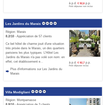
à p.d.
p.p.
€
92,6
Petit déjeuner non inclus
Les Jardins du Marais
Région: Marais
8.2/10
- Appréciation de 57 clients
Ce bel hôtel de charme jouit d'une situation
très prisée dans le Marais, un des quartiers
parisiens les plus typiques. L'Hôtel Les
Jardins du Marais n'a pas volé son nom: en
effet, cet établissement e...
à p.d.
p.p.
€
92,7
Petit déjeuner inclus
Plus d'informations sur Les Jardins du
Marais
Villa Modigliani
Région: Montparnasse
8.8/10
- Appréciation de 3 clients