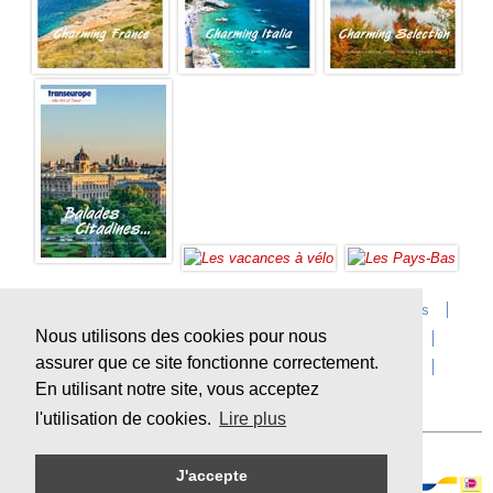
Accueil
Infos sur Transeurope
Postes vacants
Nous utilisons des cookies pour nous
Contact
Questions?
Agences
Extras
assurer que ce site fonctionne correctement.
Conditions de voyage
Assurances
privacy
En utilisant notre site, vous acceptez
Durabilité
l'utilisation de cookies.
Lire plus
J'accepte