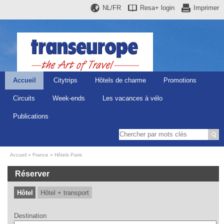
NL/FR
Resa+
login
Imprimer
Accueil
Citytrips
Hôtels de charme
Promotions
Circuits
Week-ends
Les vacances à vélo
Publications
Accueil
France
Hôtels Paris
Réserver
Hôtel
Hôtel + transport
Destination