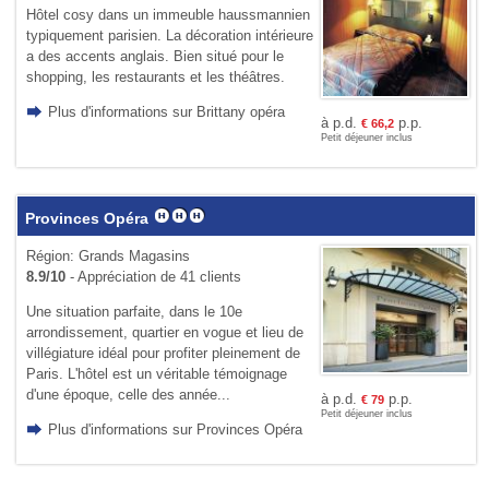
Hôtel cosy dans un immeuble haussmannien
typiquement parisien. La décoration intérieure
a des accents anglais. Bien situé pour le
shopping, les restaurants et les théâtres.
Plus d'informations sur Brittany opéra
à p.d.
p.p.
€
66,2
Petit déjeuner inclus
Provinces Opéra
Région: Grands Magasins
8.9/10
- Appréciation de 41 clients
Une situation parfaite, dans le 10e
arrondissement, quartier en vogue et lieu de
villégiature idéal pour profiter pleinement de
Paris. L'hôtel est un véritable témoignage
d'une époque, celle des année...
à p.d.
p.p.
€
79
Petit déjeuner inclus
Plus d'informations sur Provinces Opéra