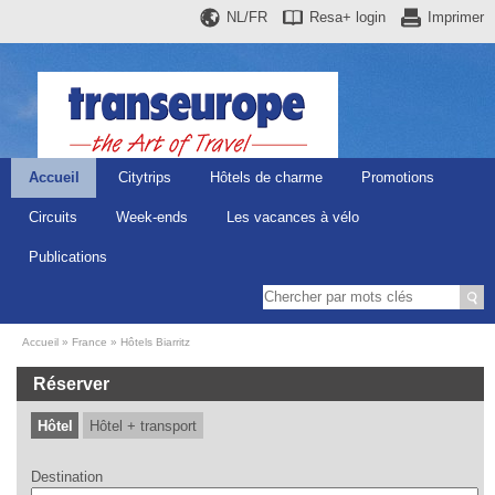
NL/FR
Resa+
login
Imprimer
Accueil
Citytrips
Hôtels de charme
Promotions
Circuits
Week-ends
Les vacances à vélo
Publications
Accueil
France
Hôtels Biarritz
Réserver
Hôtel
Hôtel + transport
Destination