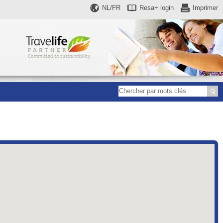
NL/FR
Resa+
login
Imprimer