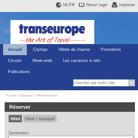
NL/FR
Resa+
login
Imprimer
Accueil
Citytrips
Hôtels de charme
Promotions
Circuits
Week-ends
Les vacances à vélo
Publications
Accueil
Espagne
Hôtels Alicante
Réserver
Hôtel
Hôtel + transport
Destination