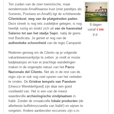
Ten zuiden van de zeer toeristische, maar
wondermooie Amalfitaanse kust (met pareltjes als
Sorrento, Positano en Amalfi) ligt de schitterende
Cilentokust
,
weg van de platgetreden paden
.
Deze streek is nog iets zuidelijker gelegen, is nog
8 dagen
heerlijk rustig en strekt zich uit
van de havenstad
vanaf
€ 949
Salerno tot aan het stadje Sapri
, nabij de grens
p.p.
met Basilicata. Je geniet er nog van de
authentieke schoonheid
van de regio Campanië.
Redenen genoeg om de Cilento op je volgende
vakantiewensenlijstje te zetten: je vindt er mooie
badplaatsjes en kan er prachtige wandelingen
maken in de ongerepte natuur van het
Parco
Nazionale del Cilento.
Net als in de rest van de
regio zijn er ook nog veel sporen van het verleden
te vinden. De
Griekse tempels van Paestum
(Unesco Werelderfgoed) zijn daar een goed
voorbeeld van. Het is een van de meest
waardevolle
archeologische vindplaatsen
in
Italië. Zonder de smaakvolle
lokale producten
(de
allerbeste buffelmozzarella van Italië!) en wijnen te
vergeten. Andere aanbevolen excursies zijn o.m.