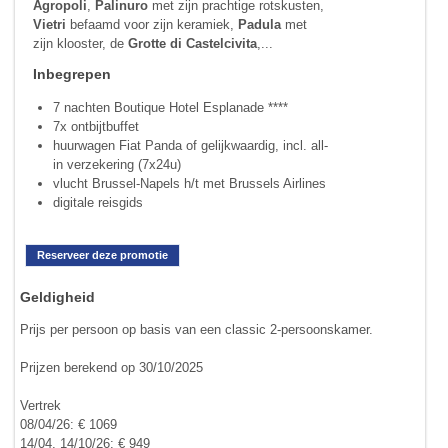
Agropoli
,
Palinuro
met zijn prachtige rotskusten,
Vietri
befaamd voor zijn keramiek,
Padula
met
zijn klooster, de
Grotte di Castelcivita
,...
Inbegrepen
7 nachten Boutique Hotel Esplanade ****
7x ontbijtbuffet
huurwagen Fiat Panda of gelijkwaardig, incl. all-
in verzekering (7x24u)
vlucht Brussel-Napels h/t met Brussels Airlines
digitale reisgids
Reserveer deze promotie
Geldigheid
Prijs per persoon op basis van een classic 2-persoonskamer.
Prijzen berekend op 30/10/2025
Vertrek
08/04/26: € 1069
14/04, 14/10/26: € 949