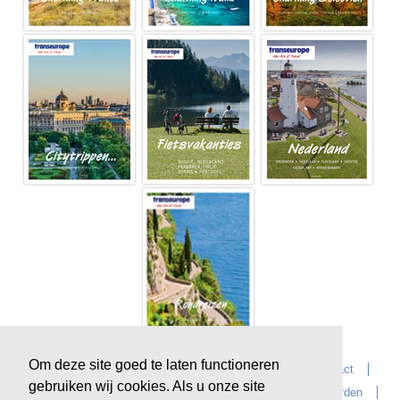
Om deze site goed te laten functioneren
Home
Over Transeurope
Vacatures
Contact
gebruiken wij cookies. Als u onze site
Vragen?
Reiskantoren
Extras
Reisvoorwaarden