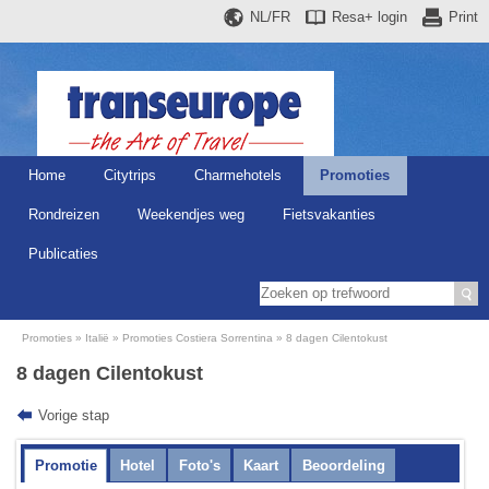
NL/FR
Resa+
login
Print
Home
Citytrips
Charmehotels
Promoties
Rondreizen
Weekendjes weg
Fietsvakanties
Publicaties
Promoties
Italië
Promoties Costiera Sorrentina
8 dagen Cilentokust
8 dagen Cilentokust
Vorige stap
Promotie
Hotel
Foto's
Kaart
Beoordeling