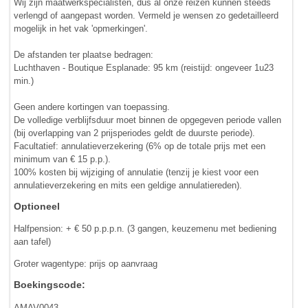
Wij zijn maatwerkspecialisten, dus al onze reizen kunnen steeds
verlengd of aangepast worden. Vermeld je wensen zo gedetailleerd
mogelijk in het vak 'opmerkingen'.
De afstanden ter plaatse bedragen:
Luchthaven - Boutique Esplanade: 95 km (reistijd: ongeveer 1u23
min.)
Geen andere kortingen van toepassing.
De volledige verblijfsduur moet binnen de opgegeven periode vallen
(bij overlapping van 2 prijsperiodes geldt de duurste periode).
Facultatief: annulatieverzekering (6% op de totale prijs met een
minimum van € 15 p.p.).
100% kosten bij wijziging of annulatie (tenzij je kiest voor een
annulatieverzekering en mits een geldige annulatiereden).
Optioneel
Halfpension: + € 50 p.p.p.n. (3 gangen, keuzemenu met bediening
aan tafel)
Groter wagentype: prijs op aanvraag
Boekingscode:
AMAV0043