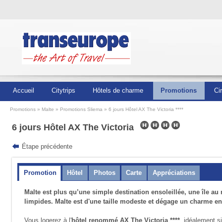
Accueil
Citytrips
Hôtels de charme
Promotions
Ci
Promotions
Malte
Promotions Sliema
6 jours Hôtel AX The Victoria ****
6 jours Hôtel AX The Victoria
Étape précédente
Promotion
Hôtel
Photos
Carte
Appréciations
Malte est plus qu’une simple destination ensoleillée, une île au 
limpides. Malte est d'une taille modeste et dégage un charme env
Vous logerez à l'
hôtel renommé AX The Victoria ****
, idéalement s