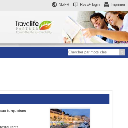
NL/FR
Resa+
login
Imprimer
eaux turquoises
estaurants,