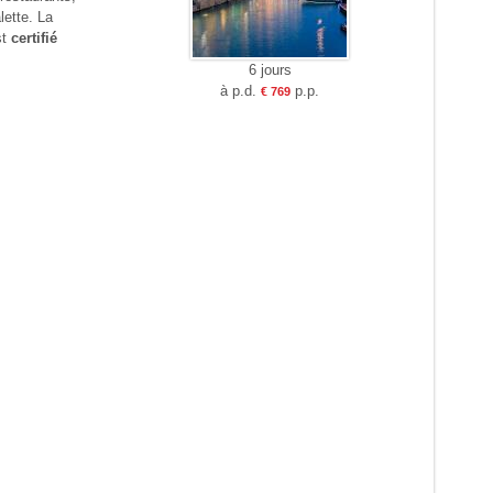
lette. La
st
certifié
6 jours
à p.d.
p.p.
€ 769