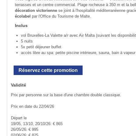
terrasses et un centre commercial. Plage rocheuse à 350 m et la be
décoration victorienne
se joint à l'hospitalité méditerranéenne grac
écolabel
par l'Office du Tourisme de Malte.
Inclus
vol Bruxelles-La Valette a/r avec Air Malta (suivant les disponibili
5 nuits
5x petit déjeuner buffet
accès libre au spa: petite piscine intérieure, sauna, bain à vapeur 
Réservez cette promotion
Validité
Prix par personne sur la base d'une chambre double classique.
Prix en date du 22/04/26
Départ le
19/05, 13/10, 20/10/26: € 865
26/05/26: € 995
02/06/26: € 825