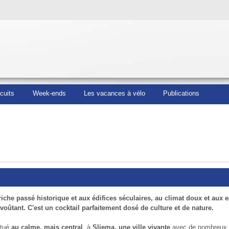
rcuits
Week-ends
Les vacances à vélo
Publications
riche passé historique et aux édifices séculaires, au climat doux et aux 
oûtant. C'est un cocktail parfaitement dosé de culture et de nature.
itué
au calme, mais central
, à
Sliema, une ville vivante
avec de nombreux r