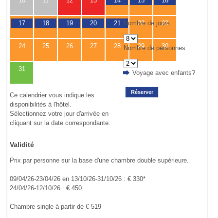
10
11
12
13
14
15
16
Nombre de jours
17
18
19
20
21
22
23
24
25
26
27
28
29
30
Nombre de personnes
31
Voyage avec enfants?
Réserver
Ce calendrier vous indique les
disponibilités à l'hôtel.
Sélectionnez votre jour d'arrivée en
cliquant sur la date correspondante.
Validité
Prix par personne sur la base d'une chambre double supérieure.
09/04/26-23/04/26 en 13/10/26-31/10/26 : € 330*
24/04/26-12/10/26 : € 450
Chambre single à partir de € 519