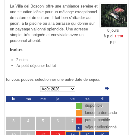
La Villa dei Bosconi offre une ambiance sereine et
une situation idéale pour un mélange exceptionnel
de nature et de culture. Il fait bon s'attarder au
jardin, à la piscine ou à la terrasse qui donne sur
un paysage vallonné splendide. Une adresse
8 jours
simple, très soignée et conviviale avec un
à p.d.
€ 330
personnel attentif.
p.p.
Inclus
7 nuits
7x petit déjeuner buffet
Ici vous pouvez sélectionner une autre date de séjour.
lu
ma
me
je
ve
sa
di
disponible
1
2
lancer la demande
pas disponible
3
4
5
6
7
8
9
séjour sélectionné
x