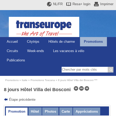
NL/FR
Resa+
login
Imprimer
Accueil
Citytrips
Hôtels de charme
Promotions
Circuits
Week-ends
Les vacances à vélo
Publications
Promotions
Italie
Promotions Toscana
8 jours Hôtel Villa dei Bosconi ***
8 jours Hôtel Villa dei Bosconi
Étape précédente
Promotion
Hôtel
Photos
Carte
Appréciations