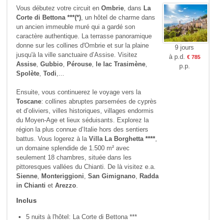
Vous débutez votre circuit en
Ombrie
, dans
La
Corte di Bettona ***(*)
, un hôtel de charme dans
un ancien immeuble muré qui a gardé son
caractère authentique. La terrasse panoramique
donne sur les collines d'Ombrie et sur la plaine
9 jours
jusqu'à la ville sanctuaire d’Assise. Visitez
à p.d.
€ 785
Assise
,
Gubbio
,
Pérouse
,
le lac Trasimène
,
p.p.
Spolète
,
Todi
,...
Ensuite, vous continuerez le voyage vers la
Toscane
: collines abruptes parsemées de cyprès
et d’oliviers, villes historiques, villages endormis
du Moyen‑Age et lieux séduisants. Explorez la
région la plus connue d’Italie hors des sentiers
battus. Vous logerez à la
Villa La Borghetta ****
,
un domaine splendide de 1.500 m² avec
seulement 18 chambres, située dans les
pittoresques vallées du Chianti. De là visitez e.a.
Sienne
,
Monteriggioni
,
San Gimignano
,
Radda
in Chianti
et
Arezzo
.
Inclus
5 nuits à l'hôtel: La Corte di Bettona ***