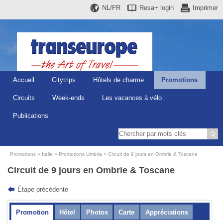
NL/FR
Resa+
login
Imprimer
Accueil
Citytrips
Hôtels de charme
Promotions
Circuits
Week-ends
Les vacances à vélo
Publications
Promotions
Italie
Promotions Umbria
Circuit de 9 jours en Ombrie & Toscane
Circuit de 9 jours en Ombrie & Toscane
Étape précédente
Promotion
Hôtel
Photos
Carte
Appréciations