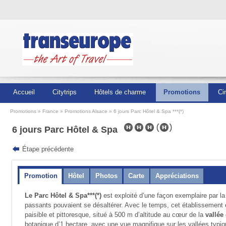
Accueil
Citytrips
Hôtels de charme
Promotions
Ci
Promotions
France
Promotions Alsace
6 jours Parc Hôtel & Spa ***(*)
6 jours Parc Hôtel & Spa
Étape précédente
Promotion
Hôtel
Photos
Carte
Appréciations
Le Parc Hôtel & Spa***(*)
est exploité d’une façon exem­plaire par l
passants pouvaient se désal­térer. Avec le temps, cet établisse­ment 
paisible et pittoresque, situé à 500 m d’altitude au cœur de la
vallée
botanique d’1 hectare, avec une vue magnifique sur les vallées typ