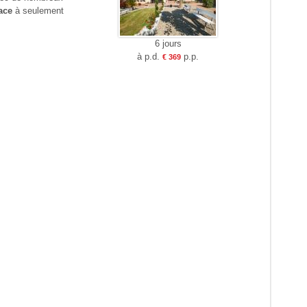
ace
à seulement
6 jours
à p.d.
p.p.
€ 369
e