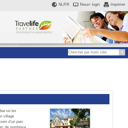
NL/FR
Resa+
login
Imprimer
bar où les
n village
 sein d’un parc
avec de nombreux