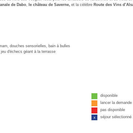
isanale de Dabo
,
le château de Saverne,
et la célèbre
Route des Vins d’Als
mmam, douches sensorielles, bain à bulles
, jeu d'échecs géant à la terras­se
disponible
lancer la demand
pas disponible
séjour sélectionné
x