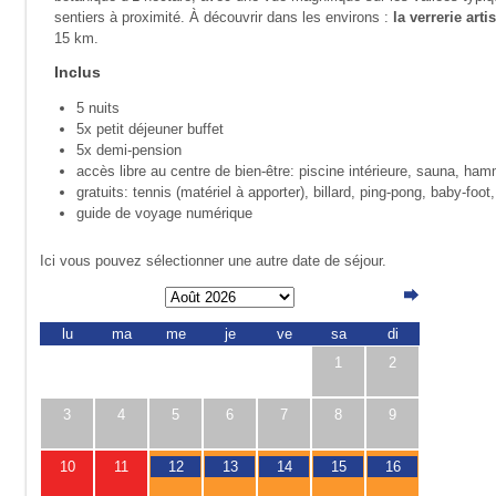
sentiers à proximité. À découvrir dans les environs :
la verrerie art
15 km.
Inclus
5 nuits
5x petit déjeuner buffet
5x demi-pension
accès libre au centre de bien-être: piscine intérieure, sauna, ha
gratuits: tennis (maté­riel à apporter), billard, ping-pong, baby-foot
guide de voyage numérique
Ici vous pouvez sélectionner une autre date de séjour.
lu
ma
me
je
ve
sa
di
1
2
3
4
5
6
7
8
9
10
11
12
13
14
15
16