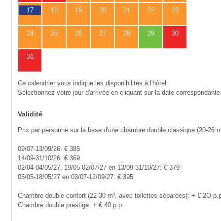
17
18
19
20
21
22
23
24
25
26
27
28
29
30
31
Ce calendrier vous indique les disponibilités à l'hôtel.
Sélectionnez votre jour d'arrivée en cliquant sur la date correspondante
Validité
Prix par personne sur la base d'une chambre double classique (20-26 m
09/07-13/09/26: € 385
14/09-31/10/26: € 369
02/04-04/05/27, 19/05-02/07/27 en 13/09-31/10/27: € 379
05/05-18/05/27 en 03/07-12/09/27: € 395
Chambre double confort (22-30 m², avec toilettes séparées): + € 2O p.
Chambre double prestige: + € 40 p.p.