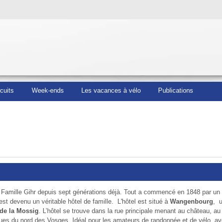
rcuits
Week-ends
Les vacances à vélo
Publications
a Famille Gihr depuis sept géné­ra­tions déjà. Tout a commencé en 1848 par un 
est devenu un véritable hôtel de famille. L'hôtel est situé à
Wangenbourg
, u
 de la Mossig
. L’hôtel se trouve dans la rue principale menant au château, au
iques du nord des Vosges. Idéal pour les amateurs de randonnée et de vélo, 