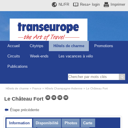
NL/FR
Resa+
login
Imprimer
Accueil
Citytrips
Hôtels de charme
Promotions
Circuits
Week-ends
Les vacances à vélo
Publications
Hôtels de charme
France
Hôtels Champagne-Ardenne
Le Château Fort
Le Château Fort
Étape précédente
Information
Disponibilité
Photos
Carte