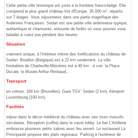
Cette petite ville histo­rique est juste à la fron­tière franco-belge. Elle
comprend le plus grand château fort d'Europe, 35.000 m², répartis
sur 7 étages. Vous séjournerez dans une partie magnifique des
Ardennes Françaises. Sedan est une petite ville ardennaise typi­que,
authentique et charmante, entourée de forêts où vous pourrez vous
balader à coeur joie pendant des heures.
Situation
vraiment unique, à l'intérieur même des fortifications du château de
Sedan. Bouillon (Belgique) est à 22 km seulement. La ville
frontalière de Charleville-Mézières est à 40 km - à voir: la Place
Ducale, le Musée Arthur Rimbaud,...
Transport
en voiture: 184 km (Bruxelles). Gare TGV: Sedan (2 km). Aéroport:
Luxembourg (100 km).
Facilités
séjour dans le décor médiéval du château avec ses murs massifs
séculaires. Réception (coffre) dans le vaste lobby. Le bar L'Artillerie
embrasse plusieurs petits salons avec feu ouvert. Le restaurant La
Principauté propose des plats régionaux. Parking à l'extérieur de