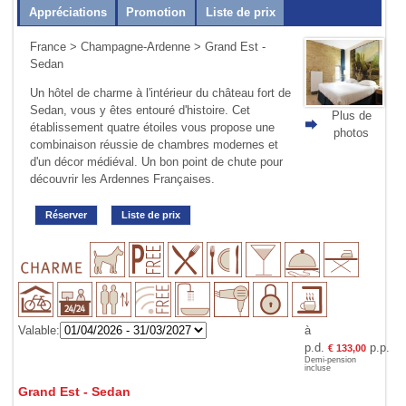
Appréciations
Promotion
Liste de prix
France
>
Champagne-Ardenne
> Grand Est -
Sedan
Un hôtel de charme à l'intérieur du château fort de
Sedan, vous y êtes entouré d'histoire. Cet
Plus de
établissement quatre étoi­les vous propose une
photos
combinaison réussie de chambres modernes et
d'un décor médiéval. Un bon point de chute pour
découvrir les Ardennes Françaises.
Réserver
Liste de prix
Valable:
à
p.d.
p.p.
€ 133,00
Demi-pension
incluse
Grand Est - Sedan