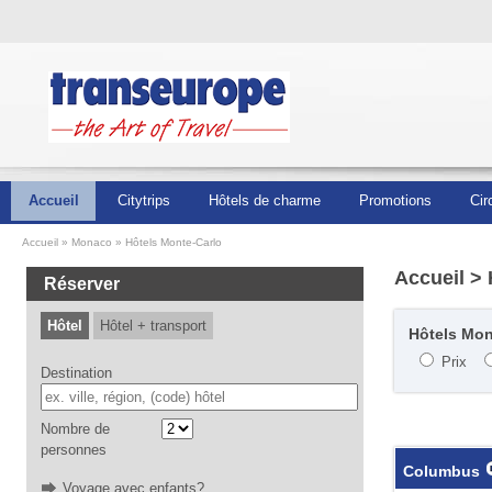
Accueil
Citytrips
Hôtels de charme
Promotions
Cir
Accueil
Monaco
Hôtels Monte-Carlo
Accueil
> 
Réserver
Hôtel
Hôtel + transport
Hôtels Mont
Prix
Destination
Nombre de
personnes
Columbus
Voyage avec enfants?