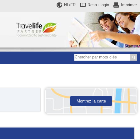
NL/FR
Resa+
login
Imprimer
Montrez la carte