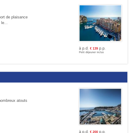
ort de plaisance
le...
à p.d.
p.p.
€
139
Petit déjeuner inclus
 nombreux atouts
à p.d.
p.p.
€
200