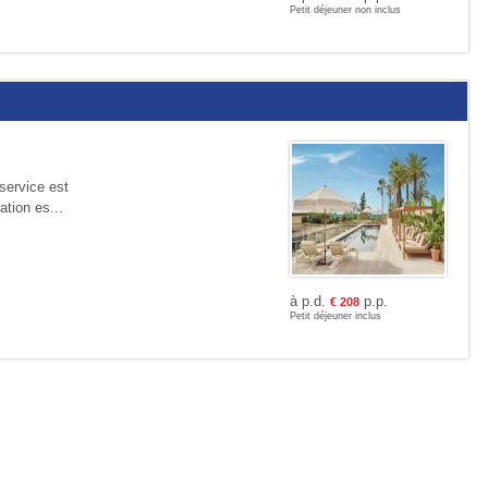
Petit déjeuner non inclus
service est
ation es...
à p.d.
p.p.
€
208
Petit déjeuner inclus