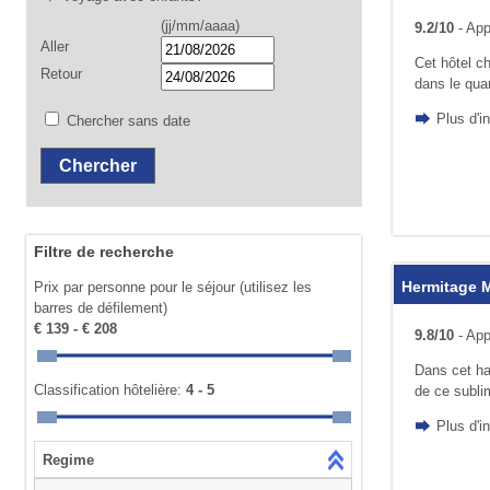
(jj/mm/aaaa)
9.2/10
- App
Aller
Cet hôtel c
Retour
dans le quar
Plus d'i
Chercher sans date
Filtre de recherche
Hermitage 
Prix par personne pour le séjour (utilisez les
barres de défilement)
€ 139 - € 208
9.8/10
- App
Dans cet ha
Classification hôtelière:
4 - 5
de ce subli
Plus d'i
Regime