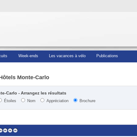
cuits
Week-ends
Les vacances à vélo
Publications
Hôtels Monte-Carlo
e-Carlo - Arrangez les résultats
Étoiles
Nom
Appréciation
Brochure