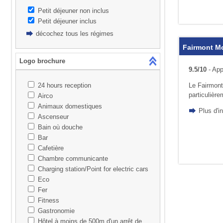
Petit déjeuner non inclus
Petit déjeuner inclus
décochez tous les régimes
Fairmont M
Logo brochure
9.5/10
- App
24 hours reception
Le Fairmont
particulière
Airco
Animaux domestiques
Plus d'i
Ascenseur
Bain où douche
Bar
Cafetière
Chambre communicante
Charging station/Point for electric cars
Eco
Fer
Fitness
Gastronomie
Hôtel à moins de 500m d'un arrêt de