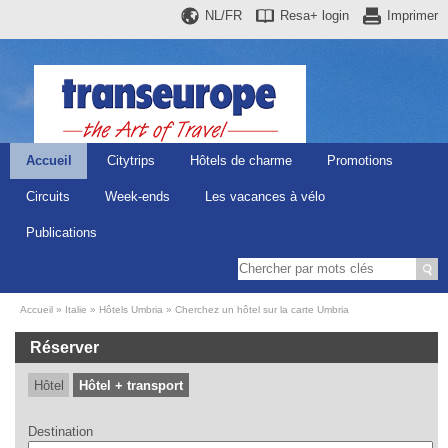
NL/FR
Resa+
login
Imprimer
Accueil
Citytrips
Hôtels de charme
Promotions
Circuits
Week-ends
Les vacances à vélo
Publications
Accueil
Italie
Hôtels Umbria
Cherchez un hôtel sur la carte Umbria
Réserver
Hôtel
Hôtel + transport
Destination