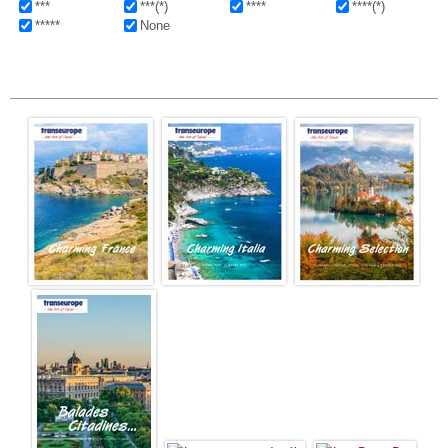
***
***(*)
****
****(*)
*****
None