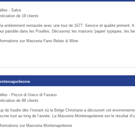
illes - Salve
réciation de 19 clients
a entièrement restaurée avec une tour de 1577. Service et qualité priment.
ur paisible dans les Pouilles. Découvrez les maisons 'pajare' typiques, les bel
nformations sur Masseria Fano Relais & Wine
ontenapoleone
illes - Pezze di Greco di Fasano
réciation de 88 clients
up de foudre dès l’instant où la Belge Christiane a découvert cet envi­ron­nem
fascine tout au long de l’année. La Masseria Montenapoleone est le résultat d’u
nformations sur Masseria Montenapoleone