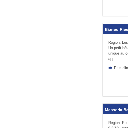
Bianco Ricc
Région: Les 
Un petit hô
unique au c
app...
Plus d'i
Masseria B
Région: Pou