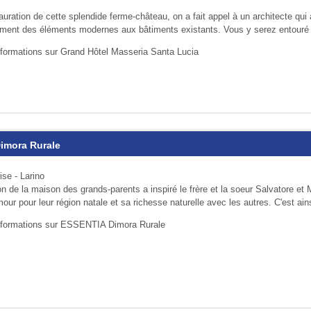
auration de cette splendide ferme-château, on a fait appel à un archi­tec­te qui 
ne­ment des éléments modernes aux bâti­ments exis­tants. Vous y serez entouré 
nformations sur Grand Hôtel Masseria Santa Lucia
imora Rurale
ise - Larino
n de la maison des grands-parents a inspiré le frère et la soeur Salvatore et 
mour pour leur région natale et sa richesse naturelle avec les autres. C'est ain
informations sur ESSENTIA Dimora Rurale