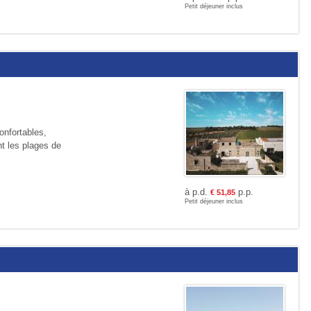
Petit déjeuner inclus
nfortables,
t les plages de
à p.d.
p.p.
€
51,85
Petit déjeuner inclus