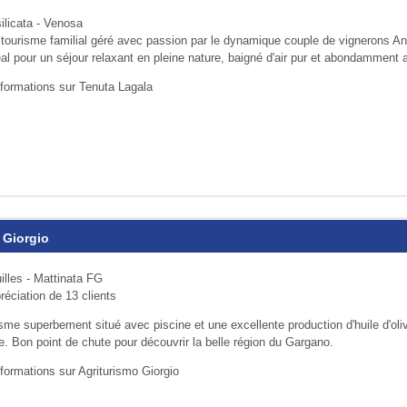
ilicata - Venosa
ritourisme familial géré avec passion par le dynamique couple de vignerons An
al pour un séjour relaxant en pleine nature, baigné d'air pur et abondamment 
nformations sur Tenuta Lagala
 Giorgio
illes - Mattinata FG
réciation de 13 clients
sme superbement situé avec piscine et une excellente production d'huile d'oli
. Bon point de chute pour découvrir la belle région du Gargano.
nformations sur Agriturismo Giorgio