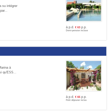
a su intégrer
par...
à p.d.
p.p.
€
63
Demi-pension incluse
Marina à
si qu'ESS...
à p.d.
p.p.
€
65
Petit déjeuner inclus