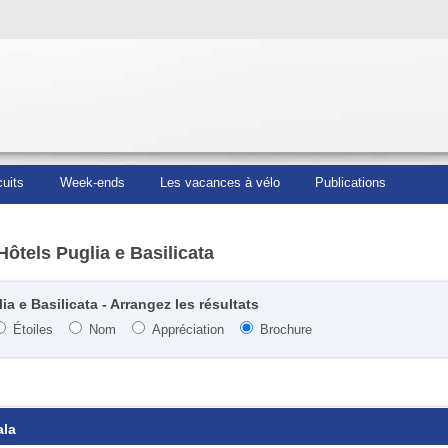
cuits
Week-ends
Les vacances à vélo
Publications
Hôtels Puglia e Basilicata
ia e Basilicata - Arrangez les résultats
Étoiles
Nom
Appréciation
Brochure
ala