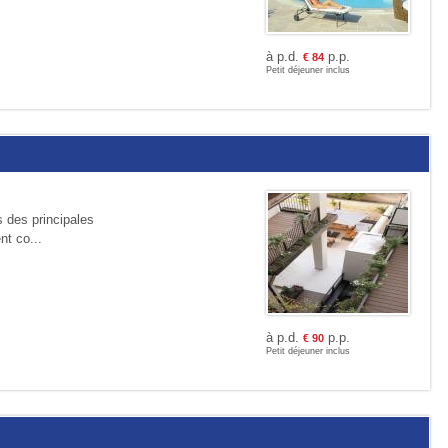
à p.d.
p.p.
€
84
Petit déjeuner inclus
s des principales
nt co...
à p.d.
p.p.
€
90
Petit déjeuner inclus