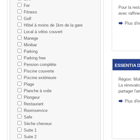
Fer
Pour la rest
Fitness
avec raf­fi­
Golf
Plus d'i
Hôtel à moins de 1km de la gare
Local à vélos couvert
Manege
Minibar
Parking
Parking free
Pension complète
ESSENTIA D
Piscine couverte
Piscine extérieure
Région: Mol
Plage
La rénovatio
Planche à voile
partager l'a
Plongeur
Plus d'
Restaurant
Roomservice
Safe
Sèche cheveux
Suite 1
Suite 2