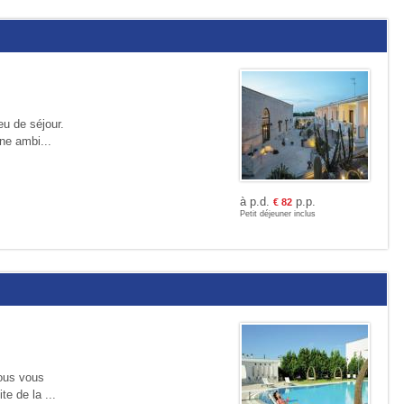
eu de séjour.
ne ambi...
à p.d.
p.p.
€
82
Petit déjeuner inclus
Vous vous
te de la ...