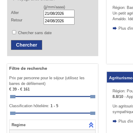
(jj/mm/aaaa)
Région: Bas
Aller
Un petit ag
Arnaldo. Idé
Retour
Plus d'i
Chercher sans date
Filtre de recherche
Agriturismo
Prix par personne pour le séjour (utilisez les
barres de défilement)
€ 39 - € 161
Région: Pou
8.8/10
- App
Classification hôtelière:
1 - 5
Un agritouri
sympathique
Plus d'i
Regime