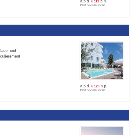
à p.d.
p.p.
€
113
Petit déjeuner inclus
placement
iculièrement
à p.d.
p.p.
€
128
Petit déjeuner inclus