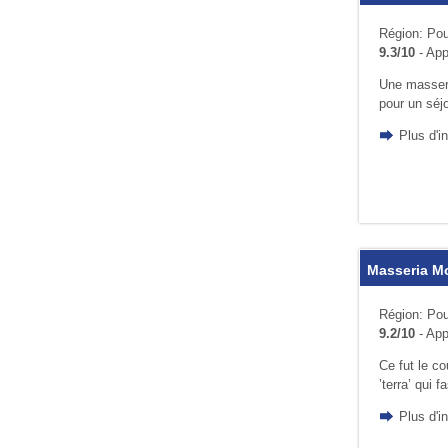
Région: Pou
9.3/10
- App
Une masseri
pour un séjo
Plus d'i
Masseria M
Région: Pou
9.2/10
- App
Ce fut le co
’terra’ qui 
Plus d'i