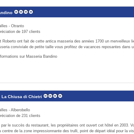
andino
lles - Otranto
réciation de 197 clients
 Roberto ont fait de cette antica masseria des années 1700 un mer­veil­leux li
seria conviviale de petite taille vous profi­tez de vacances reposantes dans u
nformations sur Masseria Bandino
 La Chiusa di Chietri
lles - Alberobello
réciation de 231 clients
par le succès du restaurant, les propriétaires ont ouvert cet hôtel en 2003. 
 centre de la zone impressionnante des trulli, point de départ idéal pour la visi