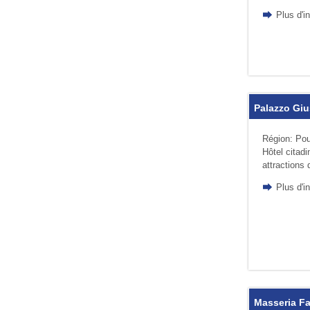
Plus d'i
Palazzo Giu
Région: Pou
Hôtel citad
attractions 
Plus d'i
Masseria Fa