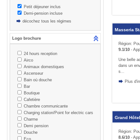
Petit déjeuner inclus
Demi-pension incluse
décochez tous les régimes
Masseria St
Logo brochure
Région: Pou
9.1/10
- App
24 hours reception
Une belle a
Airco
dans un env
Animaux domestiques
s...
Ascenseur
Bain où douche
Plus d'i
Bar
Boutique
Cafetière
Chambre communicante
Charging station/Point for electric cars
Grand Hôtel
Charme
Demi pension
Région: Poui
Douche
8.6/10
- App
Eco