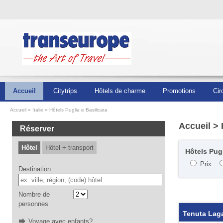
Accueil
Citytrips
Hôtels de charme
Promotions
Cir
Accueil
Italie
Hôtels Puglia e Basilicata
Accueil
> 
Réserver
Hôtel
Hôtel + transport
Hôtels Pugl
Prix
Destination
Nombre de
personnes
Tenuta Lag
Voyage avec enfants?