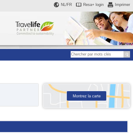
NL/FR
Resa+
login
Imprimer
Montrez la carte