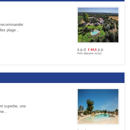
 A recommander
les plage...
à p.d.
p.p.
€
94,5
Petit déjeuner inclus
ent superbe, une
ne...