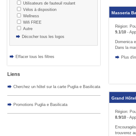
Utilisateurs de fauteuil roulant
Vélos à disposition
Masseria B
Wellness
Wifi FREE
Région: Poui
Autre
9.1/10
- App
Décocher tous les logos
Domenica et
Dans la mas­
Effacer tous les filtres
Plus d'i
Liens
Cherchez un hôtel sur la carte Puglia e Basilicata
Grand Hôtel
Promotions Puglia e Basilicata
Région: Poui
8.9/10
- App
Encouragés 
trouverez au