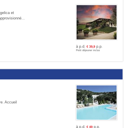
gelica et
approvisionné...
à p.d.
p.p.
€
39,9
Petit déjeuner inclus
ve. Accueil
à p.d.
p.p.
€
49