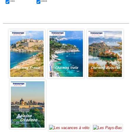
***
****