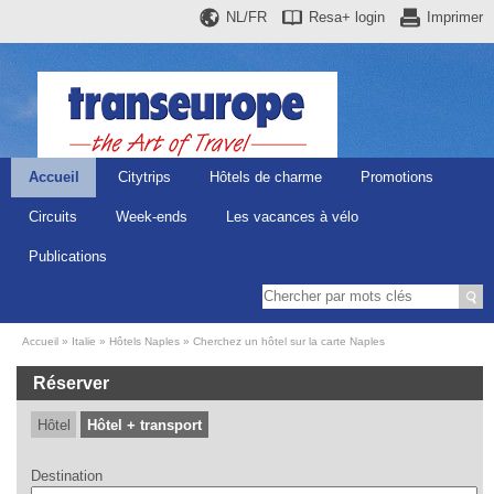
NL/FR
Resa+
login
Imprimer
Accueil
Citytrips
Hôtels de charme
Promotions
Circuits
Week-ends
Les vacances à vélo
Publications
Accueil
Italie
Hôtels Naples
Cherchez un hôtel sur la carte Naples
Réserver
Hôtel
Hôtel + transport
Destination