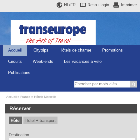
NL/FR
Resa+
login
Imprimer
Accueil
Citytrips
Hôtels de charme
Promotions
Circuits
Week-ends
Les vacances à vélo
Publications
Accueil
France
Hôtels Marseille
Réserver
Hôtel
Hôtel + transport
Destination