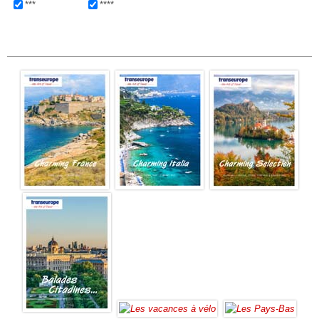
***
****