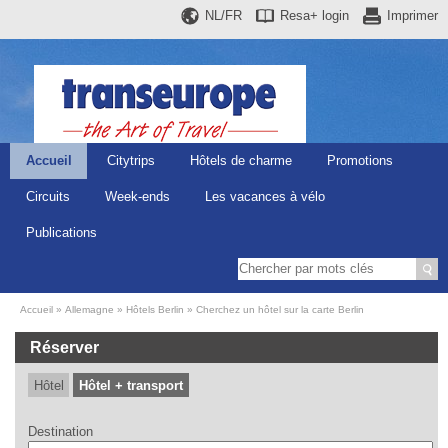
NL/FR
Resa+
login
Imprimer
Accueil
Citytrips
Hôtels de charme
Promotions
Circuits
Week-ends
Les vacances à vélo
Publications
Accueil
Allemagne
Hôtels Berlin
Cherchez un hôtel sur la carte Berlin
Réserver
Hôtel
Hôtel + transport
Destination