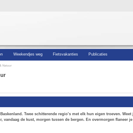
en
Weekendjes weg
Fietsvakanties
Publicaties
 & Natuur
uur
 Baskenland. Twee schitterende regio’s met elk hun eigen troeven. Weet 
uur, vandaag de kust, morgen tussen de bergen. En overmorgen flaneer je