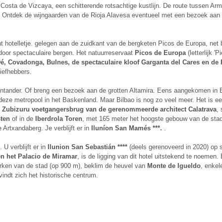
Costa de Vizcaya, een schitterende rotsachtige kustlijn. De route tussen Arm
 Ontdek de wijngaarden van de Rioja Alavesa eventueel met een bezoek aan d
t hotelletje. gelegen aan de zuidkant van de bergketen Picos de Europa, net b
door spectaculaire bergen. Het natuurreservaat
Picos de Europa
(letterlijk '
é, Covadonga, Bulnes, de spectaculaire kloof Garganta del Cares en de
liefhebbers.
ntander. Of breng een bezoek aan de grotten Altamira. Eens aangekomen in B
 deze metropool in het Baskenland. Maar Bilbao is nog zo veel meer. Het is e
e
Zubizuru voetgangersbrug van de gerenommeerde architect Calatrava
,
ten
of in de
Iberdrola Toren
, met 165 meter het hoogste gebouw van de sta
Artxandaberg. Je verblijft er in
Iluníon San Mamés ***.
.
U verblijft er in
Ilunion San Sebastián ****
(deels gerenoveerd in 2020) op 
en het Palacio de Miramar
, is de ligging van dit hotel uitstekend te noemen
ken van de stad (op 900 m), beklim de heuvel van
Monte de Igueldo
, enkel
indt zich het historische centrum.