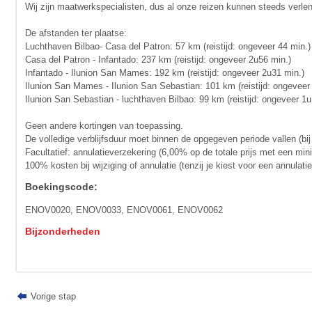
Wij zijn maatwerkspecialisten, dus al onze reizen kunnen steeds verle
De afstanden ter plaatse:
Luchthaven Bilbao- Casa del Patron: 57 km (reistijd: ongeveer 44 min.)
Casa del Patron - Infantado: 237 km (reistijd: ongeveer 2u56 min.)
Infantado - Ilunion San Mames: 192 km (reistijd: ongeveer 2u31 min.)
Ilunion San Mames - Ilunion San Sebastian: 101 km (reistijd: ongeveer
Ilunion San Sebastian - luchthaven Bilbao: 99 km (reistijd: ongeveer 1u
Geen andere kortingen van toepassing.
De volledige verblijfsduur moet binnen de opgegeven periode vallen (bij
Facultatief: annulatieverzekering (6,00% op de totale prijs met een mi
100% kosten bij wijziging of annulatie (tenzij je kiest voor een annulat
Boekingscode:
ENOV0020, ENOV0033, ENOV0061, ENOV0062
Bijzonderheden
Vorige stap