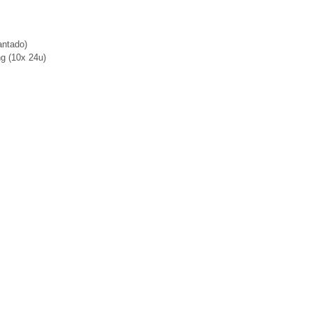
antado)
ng (10x 24u)