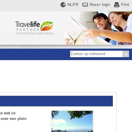
NL/FR
Resa+
login
Print
je wat zo
 over een plein