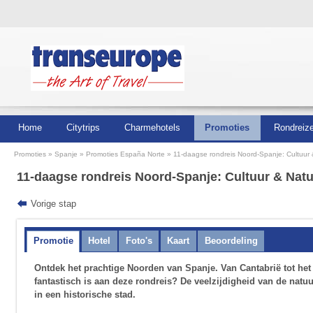
Home
Citytrips
Charmehotels
Promoties
Rondreiz
Promoties
Spanje
Promoties España Norte
11-daagse rondreis Noord-Spanje: Cultuur
11-daagse rondreis Noord-Spanje: Cultuur & Nat
Vorige stap
Promotie
Hotel
Foto's
Kaart
Beoordeling
Ontdek het prachtige Noorden van Spanje. Van Cantabrië tot het
fantastisch is aan deze rondreis? De veelzijdigheid van de nat
in een historische stad.