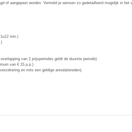
ngd of aangepast worden. Vermeld je wensen zo gedetailleerd mogelijk in het 
 1u12 min.)
.)
 overlapping van 2 prijsperiodes geldt de duurste periode).
nimum van € 15 p.p.).
ieverzekering en mits een geldige annulatiereden).