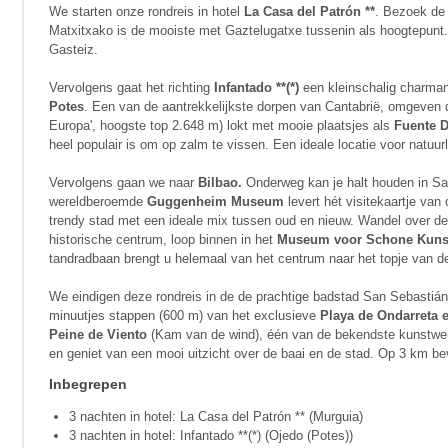
We starten onze rondreis in hotel
La Casa del Patrón **
. Bezoek de 
Matxitxako is de mooiste met Gaztelugatxe tussenin als hoogtepunt.
Gasteiz.
Vervolgens gaat het richting
Infantado **(*)
een kleinschalig charman
Potes
. Een van de aantrekkelijkste dorpen van Cantabrië, omgeven 
Europa', hoogste top 2.648 m) lokt met mooie plaatsjes als
Fuente D
heel populair is om op zalm te vissen. Een ideale locatie voor natuur
Vervolgens gaan we naar
Bilbao.
Onderweg kan je halt houden in Sa
wereldberoemde
Guggenheim Museum
levert hét visitekaartje van
trendy stad met een ideale mix tussen oud en nieuw. Wandel over d
historische centrum, loop binnen in het
Museum voor Schone Kuns
tandradbaan brengt u helemaal van het centrum naar het topje van de 
We eindigen deze rondreis in de de prachtige badstad San Sebastián. 
minuutjes stappen (600 m) van het exclusieve
Playa de Ondarreta 
Peine de Viento
(Kam van de wind), één van de bekendste kunstwer
en geniet van een mooi uitzicht over de baai en de stad. Op 3 km bev
Inbegrepen
3 nachten in hotel: La Casa del Patrón ** (Murguia)
3 nachten in hotel: Infantado **(*) (Ojedo (Potes))