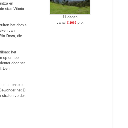
intza en
e stad Vitoria-
11 dagen
vanaf
p.p.
€ 1069
uiten het dorpje
Pieken van
 Rio Deva
, die
ilbao: het
en op en top
 slenter door het
d. Een
slechts enkele
. Bewonder het El
e straten verder,