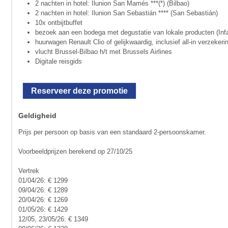
2 nachten in hotel: Ilunion San Mamés ***(*) (Bilbao)
2 nachten in hotel: Ilunion San Sebastián **** (San Sebastián)
10x ontbijtbuffet
bezoek aan een bodega met degustatie van lokale producten (Inf
huurwagen Renault Clio of gelijkwaardig, inclusief all-in verzekeri
vlucht Brussel-Bilbao h/t met Brussels Airlines
Digitale reisgids
Reserveer deze promotie
Geldigheid
Prijs per persoon op basis van een standaard 2-persoonskamer.
Voorbeeldprijzen berekend op 27/10/25
Vertrek
01/04/26: € 1299
09/04/26: € 1289
20/04/26: € 1269
01/05/26: € 1429
12/05, 23/05/26: € 1349