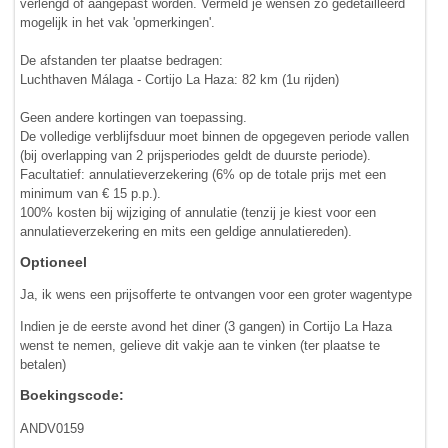
verlengd of aangepast worden. Vermeld je wensen zo gedetailleerd
mogelijk in het vak 'opmerkingen'.
De afstanden ter plaatse bedragen:
Luchthaven Málaga - Cortijo La Haza: 82 km (1u rijden)
Geen andere kortingen van toepassing.
De volledige verblijfsduur moet binnen de opgegeven periode vallen
(bij overlapping van 2 prijsperiodes geldt de duurste periode).
Facultatief: annulatieverzekering (6% op de totale prijs met een
minimum van € 15 p.p.).
100% kosten bij wijziging of annulatie (tenzij je kiest voor een
annulatieverzekering en mits een geldige annulatiereden).
Optioneel
Ja, ik wens een prijsofferte te ontvangen voor een groter wagentype
Indien je de eerste avond het diner (3 gangen) in Cortijo La Haza
wenst te nemen, gelieve dit vakje aan te vinken (ter plaatse te
betalen)
Boekingscode:
ANDV0159