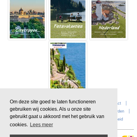
Om deze site goed te laten functioneren
Home
Over Transeurope
Vacatures
Contact
gebruiken wij cookies. Als u onze site
Vragen?
Reiskantoren
Extras
Reisvoorwaarden
gebruikt gaat u akkoord met het gebruik van
Reisverzekeringen
privacyverklaring
Duurzaamheid
cookies.
Lees meer