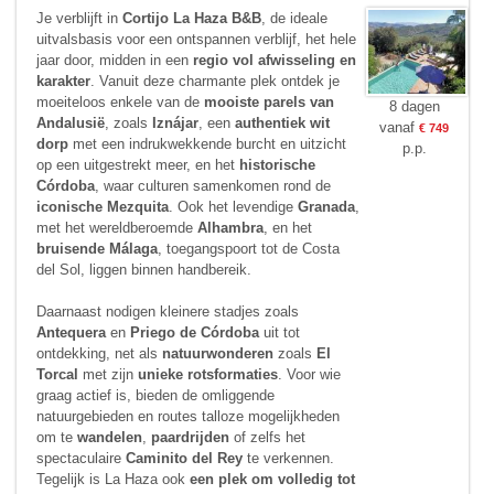
Je verblijft in
Cortijo La Haza B&B
, de ideale
uitvalsbasis voor een ontspannen verblijf, het hele
jaar door, midden in een
regio vol afwisseling en
karakter
. Vanuit deze charmante plek ontdek je
moeiteloos enkele van de
mooiste parels van
8 dagen
Andalusië
, zoals
Iznájar
, een
authentiek wit
vanaf
€ 749
dorp
met een indrukwekkende burcht en uitzicht
p.p.
op een uitgestrekt meer, en het
historische
Córdoba
, waar culturen samenkomen rond de
iconische Mezquita
. Ook het levendige
Granada
,
met het wereldberoemde
Alhambra
, en het
bruisende Málaga
, toegangspoort tot de Costa
del Sol, liggen binnen handbereik.
Daarnaast nodigen kleinere stadjes zoals
Antequera
en
Priego de Córdoba
uit tot
ontdekking, net als
natuurwonderen
zoals
El
Torcal
met zijn
unieke rotsformaties
. Voor wie
graag actief is, bieden de omliggende
natuurgebieden en routes talloze mogelijkheden
om te
wandelen
,
paardrijden
of zelfs het
spectaculaire
Caminito del Rey
te verkennen.
Tegelijk is La Haza ook
een plek om volledig tot