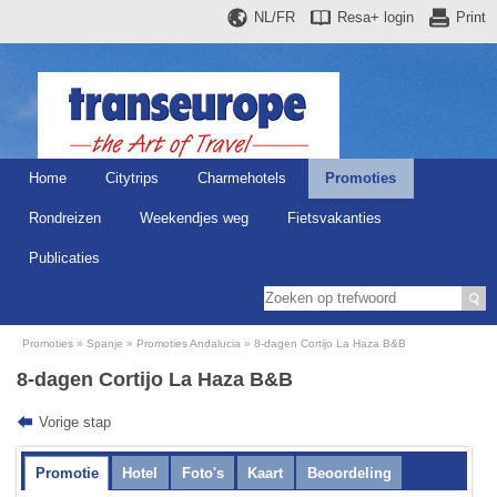
NL/FR
Resa+
login
Print
Home
Citytrips
Charmehotels
Promoties
Rondreizen
Weekendjes weg
Fietsvakanties
Publicaties
Promoties
Spanje
Promoties Andalucia
8-dagen Cortijo La Haza B&B
8-dagen Cortijo La Haza B&B
Vorige stap
Promotie
Hotel
Foto's
Kaart
Beoordeling