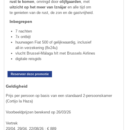
rust te komen
, omringd door
olijfgaarden
, met
uitzicht op het meer van Iznájar
en alle tijd om
te genieten van de rust, de zon en de gastvrijheid.
Inbegrepen
7 nachten
7x ontbijt
huurwagen Fiat 500 of gelijkwaardig, inclusief
all-in verzekering (8x24u)
vlucht Brussel-Málaga h/t met Brussels Airlines
digitale reisgids
Reserveer deze promotie
Geldigheid
Prijs per persoon op basis van een standaard 2-persoonskamer
(Cortijo la Haza)
Voorbeeldprijzen berekend op 26/03/26
Vertrek
20/04, 29/04, 22/08/26 : € 889