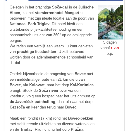
Gelegen in het prachtige
Soča-dal
in de
Julische
Alpen
, zal het
viersterrenhotel Mangart
u
betoveren met zijn ideale locatie aan de poort van
Nationaal Park Triglav
. Dit hotel biedt een
uitstekende prijs-kwaliteitverhouding en een
panoramisch uitzicht van 360° op de omliggende
bergen.
5 dagen
We raden een verblijf aan waarbij u kunt genieten
vanaf
€ 229
van
prachtige fietstochten
. U zult betoverd
p.p.
worden door de adembenemende schoonheid van
dit dal.
Ontdek bijvoorbeeld de omgeving van
Bovec
met
een middelmatige route van 21 km die u van
Bovec
, via
Kolovrat
, naar het dorp
Kal-Koritnica
brengt. Steek de
Soča-rivier
over via een
voetbrug, volg een bospad naar het uitzichtpunt op
de Javoršček-puinhelling
, daal af naar het dorp
Čezsoča
en keer dan terug naar
Bovec
.
Maak een rondrit (17 km) rond het
Bovec-bekken
met schitterende uitzichten op diverse watervallen
en de
Triglav
. Rijd richting het dorp
Plužna
,