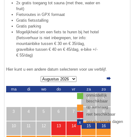
2x gratis toegang tot sauna (met thee, water en
fruit)
Fietsroutes in GPX formaat
Gratis fietsstalling
Gratis parking
Mogelijkheid om een ​​fiets te huren bij het hotel
(fietsverhuur is niet inbegrepen, ter info:
mountainbike tussen € 30 en € 35/dag,
gravelbike tussen € 40 en € 45/dag, e-bike +/-
€ 55/dag)
Hier kunt u een andere datum selecteren voor uw verblijf.
ma
di
wo
do
vr
za
zo
onmiddellijk
1
2
beschikbaar
op aanvraag
3
4
5
6
7
8
9
niet beschikbaar
geselecteerde dagen
x
10
11
12
13
14
15
16