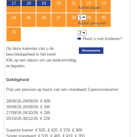
17
18
19
20
21
22
23
Aantal dagen
24
25
26
27
28
29
30
Aantal personen
31
Reist u met kinderen?
Op deze kalender ziet u de
Reserveren
beschikbaarheid in het hotel.
Klik op een datum om uw aankomstdag
te bepalen.
Geldigheid
Prijs per persoon op basis van een standaard 2-persoonskamer.
28/06/26-29/08/26: € 409
30/08/26-26/09/26: € 345
27/09/26-24/10/26: € 295
25/10/26-30/11/26: € 229
Superior kamer: € 555, € 425, € 379, € 309
Single standaard: € 535, € 465, € 419, € 355