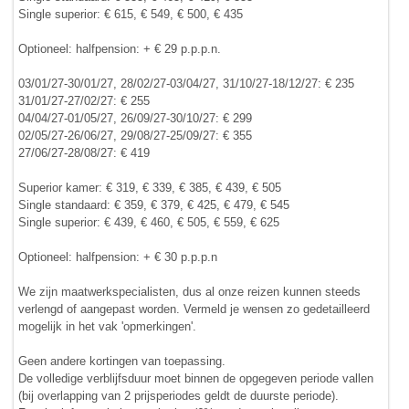
Single superior: € 615, € 549, € 500, € 435
Optioneel: halfpension: + € 29 p.p.p.n.
03/01/27-30/01/27, 28/02/27-03/04/27, 31/10/27-18/12/27: € 235
31/01/27-27/02/27: € 255
04/04/27-01/05/27, 26/09/27-30/10/27: € 299
02/05/27-26/06/27, 29/08/27-25/09/27: € 355
27/06/27-28/08/27: € 419
Superior kamer: € 319, € 339, € 385, € 439, € 505
Single standaard: € 359, € 379, € 425, € 479, € 545
Single superior: € 439, € 460, € 505, € 559, € 625
Optioneel: halfpension: + € 30 p.p.p.n
We zijn maatwerkspecialisten, dus al onze reizen kunnen steeds
verlengd of aangepast worden. Vermeld je wensen zo gedetailleerd
mogelijk in het vak 'opmerkingen'.
Geen andere kortingen van toepassing.
De volledige verblijfsduur moet binnen de opgegeven periode vallen
(bij overlapping van 2 prijsperiodes geldt de duurste periode).