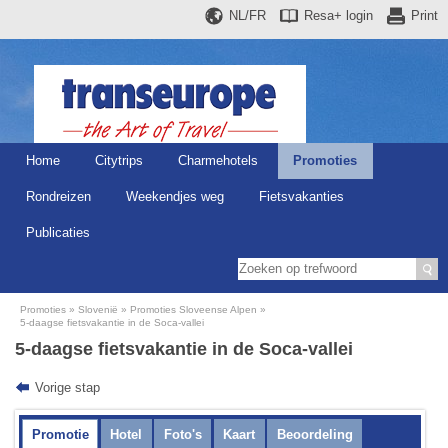
NL/FR
Resa+
login
Print
Home
Citytrips
Charmehotels
Promoties
Rondreizen
Weekendjes weg
Fietsvakanties
Publicaties
Promoties
Slovenië
Promoties Sloveense Alpen
5-daagse fietsvakantie in de Soca-vallei
5-daagse fietsvakantie in de Soca-vallei
Vorige stap
Promotie
Hotel
Foto's
Kaart
Beoordeling