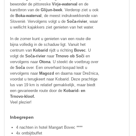
bewonder de pittoreske
Virje-waterval
en de
karstbron van de
Glijun-beek
. Verderop ziet u ook
de
Boka-waterval
, de meest indrukwekkende van
Slovenië. Vervolgens volgt u de
Soča-rivier
, waar
u wellicht kajakkers ziet genieten van het water.
In de zomer kunt u genieten van een route die
bijna volledig in de schaduw ligt. Vanuit het
centrum van
Kobarid
rijdt u richting
Bovec
. U
volgt de
Soča-rivier
naar
Trnovo ob Soči
en
vervolgens naar
Otona
. U steekt de voetbrug over
de
Soča
over. Een onverhard bospad leidt u
vervolgens naar
Magozd
en daarna naar Drežnica,
voordat u terugkeert naar Kobarid. Deze prachtige
lus van 19 km is relatief gemakkelijk, maar biedt
een gevarieerde route door de
Kobarid- en
Trnovo-kloof.
Veel plezier!
Inbegrepen
4 nachten in hotel Mangart Bovec ****
4x ontbijtbuffet