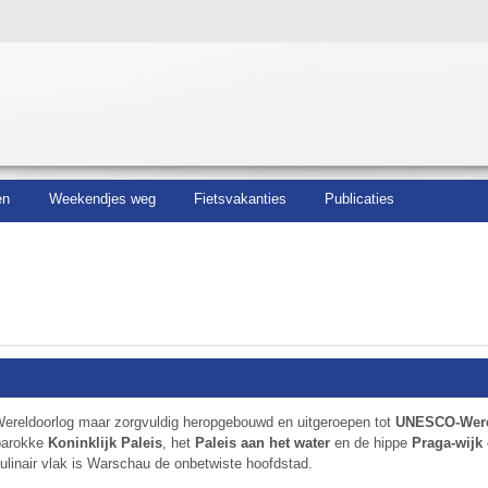
en
Weekendjes weg
Fietsvakanties
Publicaties
ereldoorlog maar zorgvuldig heropgebouwd en uitgeroepen tot
UNESCO-Were
 barokke
Koninklijk Paleis
, het
Paleis aan het water
en de hippe
Praga-wijk
linair vlak is Warschau de onbetwiste hoofdstad.