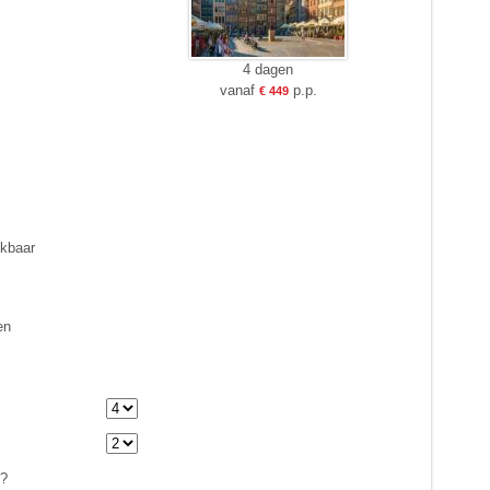
4 dagen
vanaf
p.p.
€ 449
ikbaar
en
n?