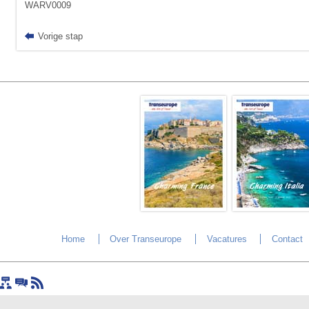
WARV0009
Vorige stap
Home
Over Transeurope
Vacatures
Contact
Sitemap