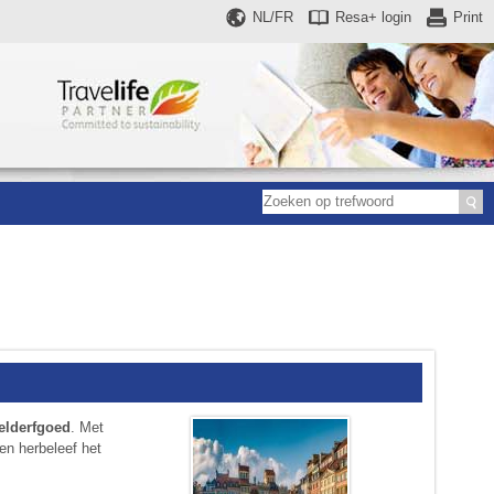
NL/FR
Resa+
login
Print
lderfgoed
. Met
en herbeleef het