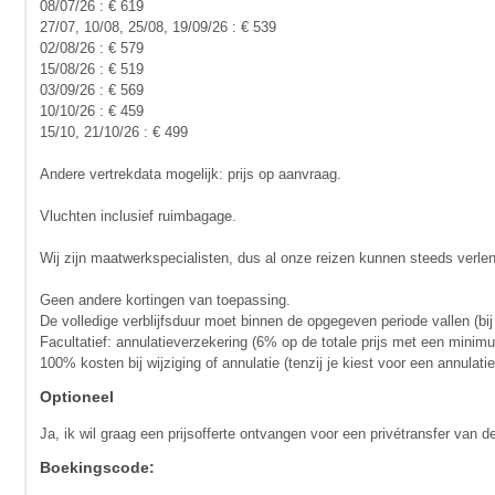
08/07/26 : € 619
27/07, 10/08, 25/08, 19/09/26 : € 539
02/08/26 : € 579
15/08/26 : € 519
03/09/26 : € 569
10/10/26 : € 459
15/10, 21/10/26 : € 499
Andere vertrekdata mogelijk: prijs op aanvraag.
Vluchten inclusief ruimbagage.
Wij zijn maatwerkspecialisten, dus al onze reizen kunnen steeds verle
Geen andere kortingen van toepassing.
De volledige verblijfsduur moet binnen de opgegeven periode vallen (bij
Facultatief: annulatieverzekering (6% op de totale prijs met een minim
100% kosten bij wijziging of annulatie (tenzij je kiest voor een annula
Optioneel
Ja, ik wil graag een prijsofferte ontvangen voor een privétransfer van d
Boekingscode: