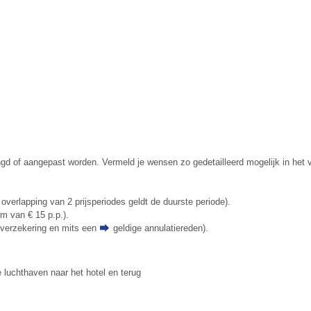
ngd of aangepast worden. Vermeld je wensen zo gedetailleerd mogelijk in het 
 overlapping van 2 prijsperiodes geldt de duurste periode).
um van € 15 p.p.).
tieverzekering en mits een
geldige annulatiereden
).
e luchthaven naar het hotel en terug