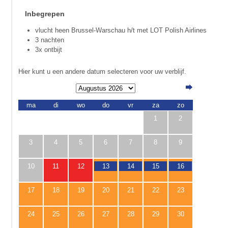
Inbegrepen
vlucht heen Brussel-Warschau h/t met LOT Polish Airlines
3 nachten
3x ontbijt
Hier kunt u een andere datum selecteren voor uw verblijf.
ma
di
wo
do
vr
za
zo
1
2
3
4
5
6
7
8
9
10
11
12
13
14
15
16
17
18
19
20
21
22
23
24
25
26
27
28
29
30