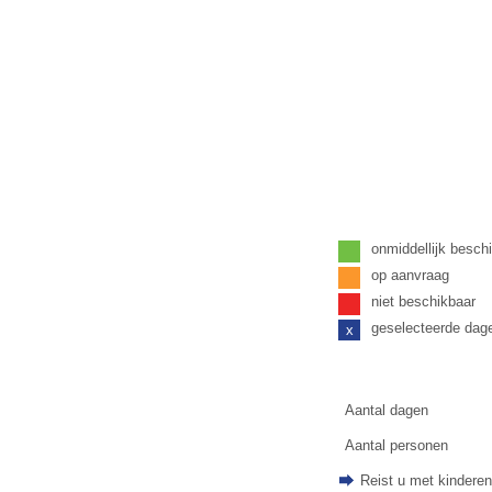
onmiddellijk besch
op aanvraag
niet beschikbaar
geselecteerde dag
x
Aantal dagen
Aantal personen
Reist u met kindere