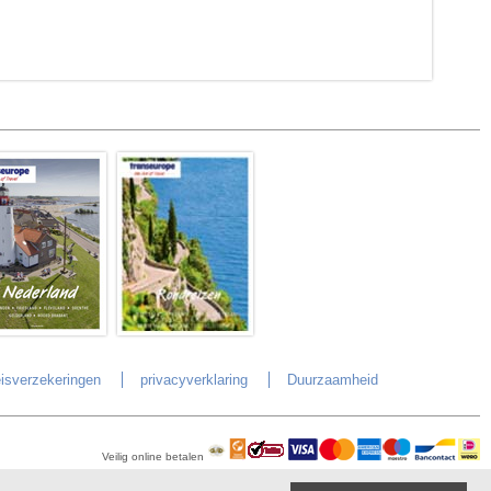
isverzekeringen
privacyverklaring
Duurzaamheid
Veilig online betalen
©
Copyright
Transeurope
, 2000-
2026, All rights reserved.
Cloud hosting by