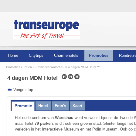
Home
Citytrips
Charmehotels
Promoties
Rondreiz
Promoties
Polen
Promoties Warschau
4 dagen MDM Hotel ***
4 dagen MDM Hotel
Vorige stap
Promotie
Hotel
Foto's
Kaart
Het oude centrum van
Warschau
werd verwoest tijdens de Tweede W
maar liefst
79 parken
, is dit ook een groene stad. Slenter langs het
verleden in het Interactieve Museum en het Polin Museum. Ook op cu