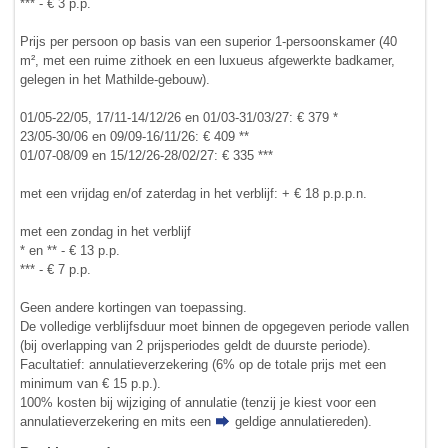
*** - € 3 p.p.
Prijs per persoon op basis van een superior 1-persoonskamer (40
m², met een ruime zithoek en een luxueus afgewerkte badkamer,
gelegen in het Mathilde-gebouw).
01/05-22/05, 17/11-14/12/26 en 01/03-31/03/27: € 379 *
23/05-30/06 en 09/09-16/11/26: € 409 **
01/07-08/09 en 15/12/26-28/02/27: € 335 ***
met een vrijdag en/of zaterdag in het verblijf: + € 18 p.p.p.n.
met een zondag in het verblijf
* en ** - € 13 p.p.
*** - € 7 p.p.
Geen andere kortingen van toepassing.
De volledige verblijfsduur moet binnen de opgegeven periode vallen
(bij overlapping van 2 prijsperiodes geldt de duurste periode).
Facultatief: annulatieverzekering (6% op de totale prijs met een
minimum van € 15 p.p.).
100% kosten bij wijziging of annulatie (tenzij je kiest voor een
annulatieverzekering en mits een
geldige annulatiereden
).