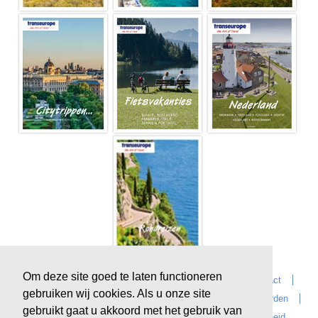
Om deze site goed te laten functioneren
Home
Over Transeurope
Vacatures
Contact
gebruiken wij cookies. Als u onze site
Vragen?
Reiskantoren
Extras
Reisvoorwaarden
gebruikt gaat u akkoord met het gebruik van
Reisverzekeringen
privacyverklaring
Duurzaamheid