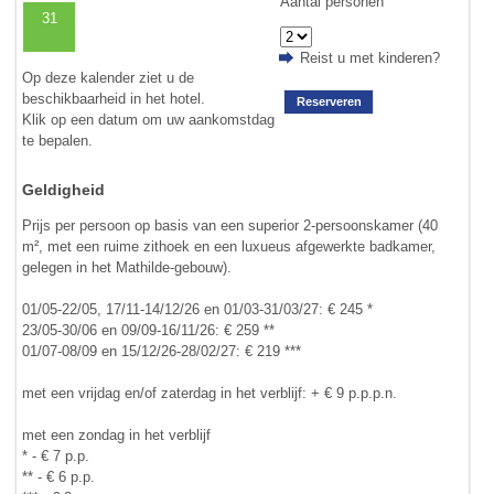
Aantal personen
31
Reist u met kinderen?
Op deze kalender ziet u de
beschikbaarheid in het hotel.
Reserveren
Klik op een datum om uw aankomstdag
te bepalen.
Geldigheid
Prijs per persoon op basis van een superior 2-persoonskamer (40
m², met een ruime zithoek en een luxueus afgewerkte badkamer,
gelegen in het Mathilde-gebouw).
01/05-22/05, 17/11-14/12/26 en 01/03-31/03/27: € 245 *
23/05-30/06 en 09/09-16/11/26: € 259 **
01/07-08/09 en 15/12/26-28/02/27: € 219 ***
met een vrijdag en/of zaterdag in het verblijf: + € 9 p.p.p.n.
met een zondag in het verblijf
* - € 7 p.p.
** - € 6 p.p.