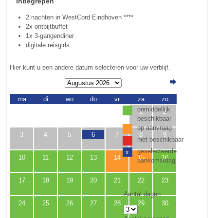
Inbegrepen
2 nachten in WestCord Eindhoven ****
2x ontbijtbuffet
1x 3-gangendiner
digitale reisgids
Hier kunt u een andere datum selecteren voor uw verblijf.
ma
di
wo
do
vr
za
zo
onmiddellijk
1
2
beschikbaar
op aanvraag
3
4
5
6
7
8
9
niet beschikbaar
geselecteerde
x
10
11
12
13
14
15
16
aankomstdag
17
18
19
20
21
22
23
Aantal dagen
24
25
26
27
28
29
30