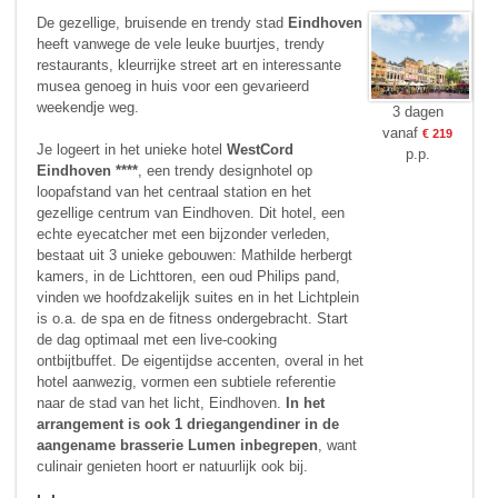
De gezellige, bruisende en trendy stad
Eindhoven
heeft vanwege de vele leuke buurtjes, trendy
restaurants, kleurrijke street art en interessante
musea genoeg in huis voor een gevarieerd
weekendje weg.
3 dagen
vanaf
€ 219
Je logeert in het unieke hotel
WestCord
p.p.
Eindhoven ****
, een trendy designhotel op
loopafstand van het centraal station en het
gezellige centrum van Eindhoven. Dit hotel, een
echte eyecatcher met een bijzonder verleden,
bestaat uit 3 unieke gebouwen: Mathilde herbergt
kamers, in de Lichttoren, een oud Philips pand,
vinden we hoofdzakelijk suites en in het Lichtplein
is o.a. de spa en de fitness ondergebracht. Start
de dag optimaal met een live-cooking
ontbijtbuffet. De eigentijdse accenten, overal in het
hotel aanwezig, vormen een subtiele referentie
naar de stad van het licht, Eindhoven.
In het
arrangement is ook 1 driegangendiner in de
aangename brasserie Lumen inbegrepen
, want
culinair genieten hoort er natuurlijk ook bij.