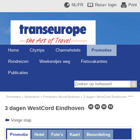
NL/FR
Resa+
login
Print
Home
Citytrips
Charmehotels
Promoties
Rondreizen
Weekendjes weg
Fietsvakanties
Publicaties
Promoties
Nederland
Promoties Noord-Brabant
3 dagen WestCord Eindhoven ****
3 dagen WestCord Eindhoven
Vorige stap
Promotie
Hotel
Foto's
Kaart
Beoordeling