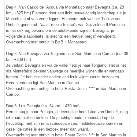
Dag 4: Van Casco dell'Acqua via Montefalco naar Bevagna (ca. 28
km, +325 hm) Fietsend door een licht heuvelachtig landschap zie je
Montefalco al van verre liggen. Het wordt ook wel het ‘balkon van
Umbrië’ genoemd. Naast mooie fresco's van Gozzoli en Il Perugino
is het ook erg bekend om de uitstekende wijnen. Bevagna, je
volgende slaapplaats, is slechts een heuvel bergaf verwijderd.
Overnachting met ontbijt in B&B Il Monastero.
Dag 5: Van Bevagna via Torgiano naar San Martino in Campo (ca. 38
km, +239 hm)
Je verlaat Bevagna en via de vallei fiets je naar Torgiano. Het is net
als Montefalco bekend vanwege de heerlijke wijnen die er vandaan
komen. Je kan er onder andere een leuk wijnmuseum bezoeken.
Even verderop ligt San Martino in Campo.
Overnachting met ontbijt in hotel Posta Donini **** in San Martino in
Campo.
Dag 6: Lus Perugia (ca. 34 km, +470 hm)
Een uitstapje naar Perugia, de levendige hoofdstad van Umbrië, mag
uiteraard niet ontbreken. De prachtige oude binnenstad op de
heuveltop, met zijn renaissancepaleizen, middeleeuwse kerken en
gezellige cafés is een bezoek meer dan waard.
Overnachting met ontbijt in hotel Posta Donini **** in San Martino in