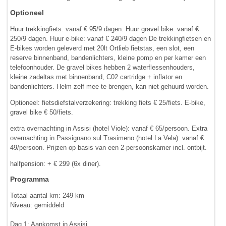
Optioneel
Huur trekkingfiets: vanaf € 95/9 dagen. Huur gravel bike: vanaf €
250/9 dagen. Huur e-bike: vanaf € 240/9 dagen De trekkingfietsen en
E-bikes worden geleverd met 20lt Ortlieb fietstas, een slot, een
reserve binnenband, bandenlichters, kleine pomp en per kamer een
telefoonhouder. De gravel bikes hebben 2 waterflessenhouders,
kleine zadeltas met binnenband, C02 cartridge + inflator en
bandenlichters. Helm zelf mee te brengen, kan niet gehuurd worden.
Optioneel: fietsdiefstalverzekering: trekking fiets € 25/fiets. E-bike,
gravel bike € 50/fiets.
extra overnachting in Assisi (hotel Viole): vanaf € 65/persoon. Extra
overnachting in Passignano sul Trasimeno (hotel La Vela): vanaf €
49/persoon. Prijzen op basis van een 2-persoonskamer incl. ontbijt.
halfpension: + € 299 (6x diner).
Programma
Totaal aantal km: 249 km
Niveau: gemiddeld
Dag 1: Aankomst in Assisi