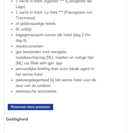
1 nacht in hotel: Aganoor *** (Castiglione del
Lago)
1 nacht in hotel: La Vela *** (Passignano sul
Trasimeno)
of gelijkwaardige hotels
8x ontbijt
bagagetransport tussen elk hotel (dag 2 t/m
dag 8)
reisdocumenten
gpx bestanden voor navigatie,
routebeschrijving (NL), kaarten en nuttige tips
(NL) via 'Ride with gps' app
persoonlijke briefing door onze lokale agent in
het eerste hotel
parkeergelegenheid bij het eerste hotel voor de
duur van de rondreis
telefonische assistentie
Reserveer deze promotie
Geldigheid