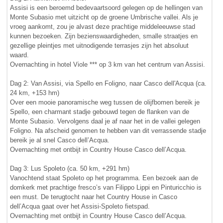
Assisi is een beroemd bedevaartsoord gelegen op de hellingen van
Monte Subasio met uitzicht op de groene Umbrische vallei. Als je
vroeg aankomt, zou je alvast deze prachtige middeleeuwse stad
kunnen bezoeken. Zijn bezienswaardigheden, smalle straatjes en
gezellige pleintjes met uitnodigende terrasjes zijn het absoluut
waard.
Overnachting in hotel Viole *** op 3 km van het centrum van Assisi.
Dag 2: Van Assisi, via Spello en Foligno, naar Casco dell'Acqua (ca.
24 km, +153 hm)
Over een mooie panoramische weg tussen de olijfbomen bereik je
Spello, een charmant stadje gebouwd tegen de flanken van de
Monte Subasio. Vervolgens daal je af naar het in de vallei gelegen
Foligno. Na afscheid genomen te hebben van dit verrassende stadje
bereik je al snel Casco dell’Acqua.
Overnachting met ontbijt in Country House Casco dell’Acqua.
Dag 3: Lus Spoleto (ca. 50 km, +291 hm)
Vanochtend staat Spoleto op het programma. Een bezoek aan de
domkerk met prachtige fresco’s van Filippo Lippi en Pinturicchio is
een must. De terugtocht naar het Country House in Casco
dell’Acqua gaat over het Assisi-Spoleto fietspad.
Overnachting met ontbijt in Country House Casco dell’Acqua.