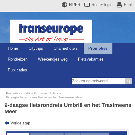
NL/FR
Resa+
login
Print
Home
Citytrips
Charmehotels
Promoties
Rondreizen
Weekendjes weg
Fietsvakanties
Publicaties
Promoties
Italië
Promoties Umbria
9-daagse fietsrondreis Umbrië en het Trasimeens Meer
9-daagse fietsrondreis Umbrië en het Trasimeens
Meer
Vorige stap