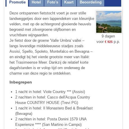
Promotie
Hotel
Foto's
Kaart
Beoordeling
Deze ontspannen fietstocht voert je over stille
landweggetjes door een lappendeken van kleurrijke
velden, met op de achtergrond glooiende heuvels
begroeid met zilvergroene olijfbomen en
vruchtbare wijngaarden.
9 dagen
Je fietst door de groene 'Valle Umbra' vallei –
voor
p.p.
€ 925
langs levendige middeleeuwse stadjes zoals
Assisi, Spello, Spoleto, Montefalco en Bevagna –
en eindigt bij het vierde grootste meer van Italië:
het Trasimeense Meer. Dankzij de relatief korte
dagafstanden is er volop tijd om onderweg de
charme van deze regio te ontdekken.
Inbegrepen
1 nacht in hotel: Viole Country *** (Assisi)
2 nachten in hotel: Casco dell'Acqua Country
House COUNTRY HOUSE (Trevi PG)
1 nacht in hotel: Il Monastero Bed & Breakfast
(Bevagna)
2 nachten in hotel: Posta Donini 1579 UNA
Esperienze **** (San Martino in Campo)