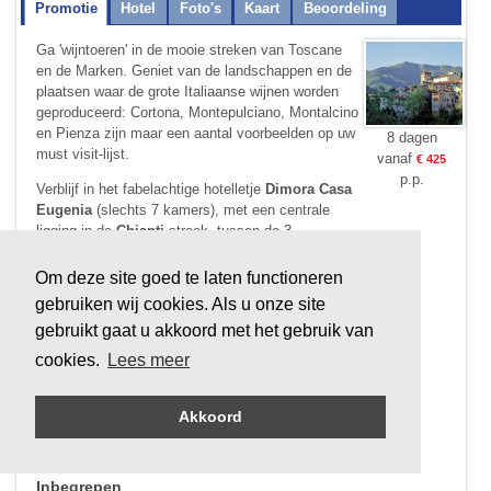
Promotie
Hotel
Foto's
Kaart
Beoordeling
Ga 'wijntoeren' in de mooie streken van Toscane
en de Marken. Geniet van de landschappen en de
plaatsen waar de grote Italiaanse wijnen worden
geproduceerd: Cortona, Montepulciano, Montalcino
en Pienza zijn maar een aantal voorbeelden op uw
8 dagen
must visit-lijst.
vanaf
€ 425
p.p.
Verblijf in het fabelachtige hotelletje
Dimora Casa
Eugenia
(slechts 7 kamers), met een centrale
ligging in de
Chianti
streek, tussen de 3
karakteristieke steden
Firenze, Siena en Arezzo
.
Vervolgens gaat het richting de
Marken
, gelegen
Om deze site goed te laten functioneren
ten oosten van Umbrië, aan de
Adriatische kust
.
gebruiken wij cookies. Als u onze site
Deze regio wordt weleens het best bewaarde
gebruikt gaat u akkoord met het gebruik van
geheim van Italië genoemd. Je logeert er in het
hotel
Giardino,
vermeld in talrijke nationale en
cookies.
Lees meer
internationale gourmetgidsen.
Verleng je reis en combineer met Umbrië, het
Akkoord
groene en gemoedelijke zusje van Toscane, vraag
je offerte op maat.
Inbegrepen