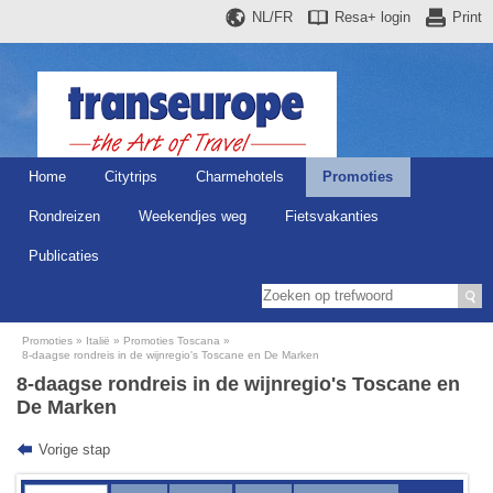
NL/FR
Resa+
login
Print
Home
Citytrips
Charmehotels
Promoties
Rondreizen
Weekendjes weg
Fietsvakanties
Publicaties
Promoties
Italië
Promoties Toscana
8-daagse rondreis in de wijnregio's Toscane en De Marken
8-daagse rondreis in de wijnregio's Toscane en
De Marken
Vorige stap