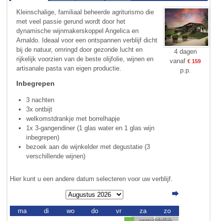
Kleinschalige, familiaal beheerde agriturismo die
met veel passie gerund wordt door het
dynamische wijnmakerskoppel Angelica en
Arnaldo. Ideaal voor een ontspannen verblijf dicht
bij de natuur, omringd door gezonde lucht en
4 dagen
rijkelijk voorzien van de beste olijfolie, wijnen en
vanaf
€ 159
artisanale pasta van eigen productie.
p.p.
Inbegrepen
3 nachten
3x ontbijt
welkomstdrankje met borrelhapje
1x 3-gangendiner (1 glas water en 1 glas wijn
inbegrepen)
bezoek aan de wijnkelder met degustatie (3
verschillende wijnen)
Hier kunt u een andere datum selecteren voor uw verblijf.
ma
di
wo
do
vr
za
zo
onmiddellijk