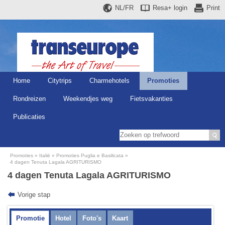
NL/FR
Resa+
login
Print
Home
Citytrips
Charmehotels
Promoties
Rondreizen
Weekendjes weg
Fietsvakanties
Publicaties
Promoties
Italië
Promoties Puglia e Basilicata
4 dagen Tenuta Lagala AGRITURISMO
4 dagen Tenuta Lagala AGRITURISMO
Vorige stap
Promotie
Hotel
Foto's
Kaart