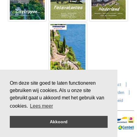
Om deze site goed te laten functioneren
Home
Over Transeurope
Vacatures
Contact
gebruiken wij cookies. Als u onze site
Vragen?
Reiskantoren
Extras
Reisvoorwaarden
gebruikt gaat u akkoord met het gebruik van
Reisverzekeringen
privacyverklaring
Duurzaamheid
cookies.
Lees meer
Akkoord
Veilig online betalen
Sitemap
©
Copyright
Transeurope
, 2000-
2026, All rights reserved.
Cloud hosting by