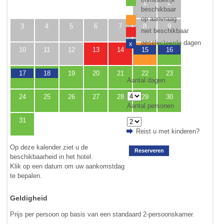
1
2
beschikbaar
op aanvraag
3
4
5
6
7
8
9
niet beschikbaar
geselecteerde dagen
x
10
11
12
13
14
15
16
17
18
19
20
21
22
23
Aantal dagen
24
25
26
27
28
29
30
Aantal personen
31
Reist u met kinderen?
Op deze kalender ziet u de
Reserveren
beschikbaarheid in het hotel.
Klik op een datum om uw aankomstdag
te bepalen.
Geldigheid
Prijs per persoon op basis van een standaard 2-persoonskamer.