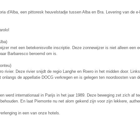
ria d'Alba, een pittoresk heuvelstadje tussen Alba en Bra. Levering van de e-
arolo!
lba)
ijzer met een betekenisvolle inscriptie. Deze zonnewijzer is niet alleen een e
 waar Barbaresco beroemd om is.
Monteu)
 rivier. Deze rivier snijdt de regio Langhe en Roero in het midden door. Link
t onlangs de appellatie DOCG verkregen en is gelegen ten noordoosten van d
en werd internationaal in Parijs in het jaar 1989. Deze beweging zet zich af
te behouden. En laat Piemonte nu net alom gekend zijn voor zijn lekkere, auth
verlenging in een van onze hotels.