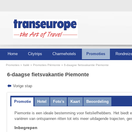
Home
Citytrips
Charmehotels
Promoties
Rondreiz
Promoties
Italië
Promoties Piëmonte
6-daagse fietsvakantie Piemonte
6-daagse fietsvakantie Piemonte
Vorige stap
Promotie
Hotel
Foto's
Kaart
Beoordeling
Piemonte is een ideale bestemming voor fietsliefhebbers. Het biedt 
variëren van ontspannen ritten tot iets meer uitdagende trajecten, ge
Inbegrepen