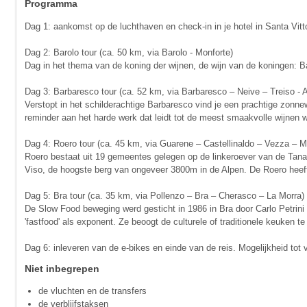
Programma
Dag 1: aankomst op de luchthaven en check-in in je hotel in Santa Vitto
Dag 2: Barolo tour (ca. 50 km, via Barolo - Monforte)
Dag in het thema van de koning der wijnen, de wijn van de koningen: B
Dag 3: Barbaresco tour (ca. 52 km, via Barbaresco – Neive – Treiso - A
Verstopt in het schilderachtige Barbaresco vind je een prachtige zonnew
reminder aan het harde werk dat leidt tot de meest smaakvolle wijnen
Dag 4: Roero tour (ca. 45 km, via Guarene – Castellinaldo – Vezza – 
Roero bestaat uit 19 gemeentes gelegen op de linkeroever van de Tanaro
Viso, de hoogste berg van ongeveer 3800m in de Alpen. De Roero heef
Dag 5: Bra tour (ca. 35 km, via Pollenzo – Bra – Cherasco – La Morra)
De Slow Food beweging werd gesticht in 1986 in Bra door Carlo Petrini 
'fastfood' als exponent. Ze beoogt de culturele of traditionele keuken 
Dag 6: inleveren van de e-bikes en einde van de reis. Mogelijkheid tot 
Niet inbegrepen
de vluchten en de transfers
de verblijfstaksen