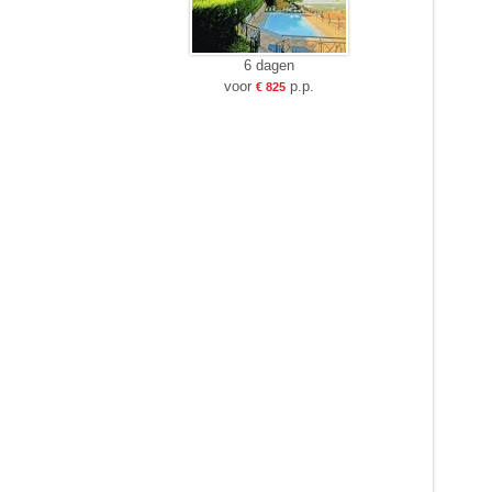
6 dagen
voor
p.p.
€ 825