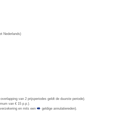
et Nederlands)
 overlapping van 2 prijsperiodes geldt de duurste periode).
nimum van € 15 p.p.).
tieverzekering en mits een
geldige annulatiereden
).