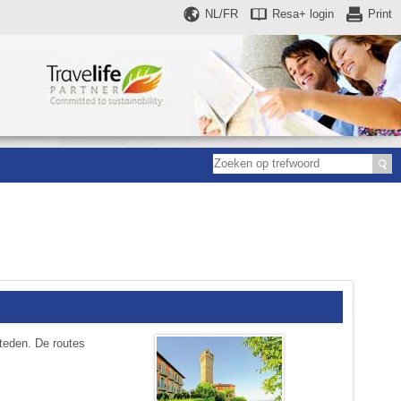
NL/FR
Resa+
login
Print
steden. De routes