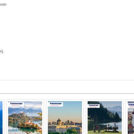
aven
n).