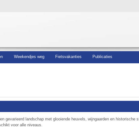
en
Weekendjes weg
Fietsvakanties
Publicaties
een gevarieerd landschap met glooiende heuvels, wijngaarden en historische 
schikt voor alle niveaus.