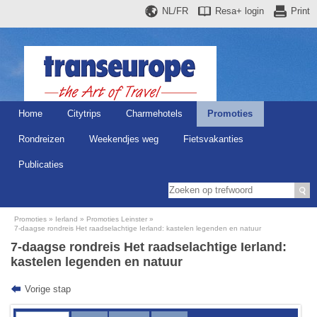
NL/FR
Resa+
login
Print
Home
Citytrips
Charmehotels
Promoties
Rondreizen
Weekendjes weg
Fietsvakanties
Publicaties
Promoties
Ierland
Promoties Leinster
7-daagse rondreis Het raadselachtige Ierland: kastelen legenden en natuur
7-daagse rondreis Het raadselachtige Ierland:
kastelen legenden en natuur
Vorige stap