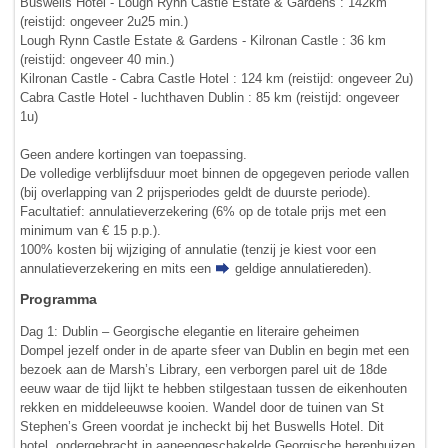
Buswells Hotel - Lough Rynn Castle Estate & Gardens : 142km
(reistijd: ongeveer 2u25 min.)
Lough Rynn Castle Estate & Gardens - Kilronan Castle : 36 km
(reistijd: ongeveer 40 min.)
Kilronan Castle - Cabra Castle Hotel : 124 km (reistijd: ongeveer 2u)
Cabra Castle Hotel - luchthaven Dublin : 85 km (reistijd: ongeveer
1u)
Geen andere kortingen van toepassing.
De volledige verblijfsduur moet binnen de opgegeven periode vallen
(bij overlapping van 2 prijsperiodes geldt de duurste periode).
Facultatief: annulatieverzekering (6% op de totale prijs met een
minimum van € 15 p.p.).
100% kosten bij wijziging of annulatie (tenzij je kiest voor een
annulatieverzekering en mits een
geldige annulatiereden
).
Programma
Dag 1: Dublin – Georgische elegantie en literaire geheimen
Dompel jezelf onder in de aparte sfeer van Dublin en begin met een
bezoek aan de Marsh’s Library, een verborgen parel uit de 18de
eeuw waar de tijd lijkt te hebben stilgestaan tussen de eikenhouten
rekken en middeleeuwse kooien. Wandel door de tuinen van St
Stephen’s Green voordat je incheckt bij het Buswells Hotel. Dit
hotel, ondergebracht in aaneengeschakelde Georgische herenhuizen,