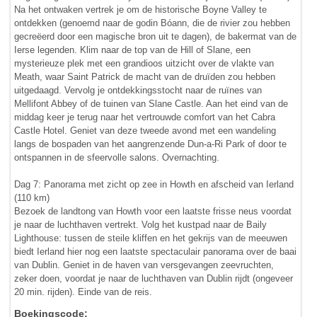
Na het ontwaken vertrek je om de historische Boyne Valley te
ontdekken (genoemd naar de godin Bóann, die de rivier zou hebben
gecreëerd door een magische bron uit te dagen), de bakermat van de
Ierse legenden. Klim naar de top van de Hill of Slane, een
mysterieuze plek met een grandioos uitzicht over de vlakte van
Meath, waar Saint Patrick de macht van de druïden zou hebben
uitgedaagd. Vervolg je ontdekkingsstocht naar de ruïnes van
Mellifont Abbey of de tuinen van Slane Castle. Aan het eind van de
middag keer je terug naar het vertrouwde comfort van het Cabra
Castle Hotel. Geniet van deze tweede avond met een wandeling
langs de bospaden van het aangrenzende Dun-a-Ri Park of door te
ontspannen in de sfeervolle salons. Overnachting.
Dag 7: Panorama met zicht op zee in Howth en afscheid van Ierland
(110 km)
Bezoek de landtong van Howth voor een laatste frisse neus voordat
je naar de luchthaven vertrekt. Volg het kustpad naar de Baily
Lighthouse: tussen de steile kliffen en het gekrijs van de meeuwen
biedt Ierland hier nog een laatste spectaculair panorama over de baai
van Dublin. Geniet in de haven van versgevangen zeevruchten,
zeker doen, voordat je naar de luchthaven van Dublin rijdt (ongeveer
20 min. rijden). Einde van de reis.
Boekingscode: