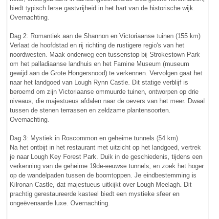
biedt typisch Ierse gastvrijheid in het hart van de historische wijk.
Overnachting.
Dag 2: Romantiek aan de Shannon en Victoriaanse tuinen (155 km)
Verlaat de hoofdstad en rij richting de rustigere regio's van het
noordwesten. Maak onderweg een tussenstop bij Strokestown Park
om het palladiaanse landhuis en het Famine Museum (museum
gewijd aan de Grote Hongersnood) te verkennen. Vervolgen gaat het
naar het landgoed van Lough Rynn Castle. Dit statige verblijf is
beroemd om zijn Victoriaanse ommuurde tuinen, ontworpen op drie
niveaus, die majestueus afdalen naar de oevers van het meer. Dwaal
tussen de stenen terrassen en zeldzame plantensoorten.
Overnachting.
Dag 3: Mystiek in Roscommon en geheime tunnels (54 km)
Na het ontbijt in het restaurant met uitzicht op het landgoed, vertrek
je naar Lough Key Forest Park. Duik in de geschiedenis, tijdens een
verkenning van de geheime 19de-eeuwse tunnels, en zoek het hoger
op de wandelpaden tussen de boomtoppen. Je eindbestemming is
Kilronan Castle, dat majestueus uitkijkt over Lough Meelagh. Dit
prachtig gerestaureerde kasteel biedt een mystieke sfeer en
ongeëvenaarde luxe. Overnachting.