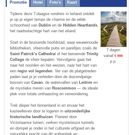
Promotie
Hotel
Foto's
Kaart
Tijdens deze 7-daagse rondreis in Ierland ontdek
je op je eigen tempo de charme en de wilde
schoonheid van
Dublin
en de
Hidden Heartlands
,
het raadselachtige hart van het eiland.
Start in de bruisende hoofdstad, waar eeuwenoude
bibliotheken, sfeervolle pubs en pareltjes zoals de
7 dagen
Saint Patrick’s Cathedra
l of het beroemde
Trinity
vanaf
€ 999
College
de sfeer bepalen. Vervolgens gaat het
p.p.
naar het noorden en het westen, naar het hart van
een
regio vol legenden
. Ver van de platgetreden
paden laat je je verleiden door de duizendjarige
bossen van
Cavan
, de watervallen van
Leitrim
en
de mystieke meren van
Roscommon
— de ideale
plek voor totale onthaasting en verwondering.
Trek dieper het binnenland in en ervaar het
kasteelleven door te logeren in
uitzonderlijke
historische landhuizen
. Flaneer door
Victoriaanse tuinen, verken mysterieuze tunnels
en dompel je onder in het culturele erfgoed en de
natuurlijke pracht van dit authentiek en