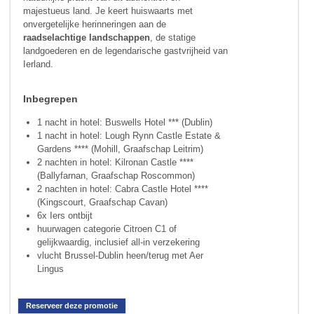
majestueus land. Je keert huiswaarts met
onvergetelijke herinneringen aan de
raadselachtige landschappen
, de statige
landgoederen en de legendarische gastvrijheid van
Ierland.
Inbegrepen
1 nacht in hotel: Buswells Hotel *** (Dublin)
1 nacht in hotel: Lough Rynn Castle Estate &
Gardens **** (Mohill, Graafschap Leitrim)
2 nachten in hotel: Kilronan Castle ****
(Ballyfarnan, Graafschap Roscommon)
2 nachten in hotel: Cabra Castle Hotel ****
(Kingscourt, Graafschap Cavan)
6x Iers ontbijt
huurwagen categorie Citroen C1 of
gelijkwaardig, inclusief all-in verzekering
vlucht Brussel-Dublin heen/terug met Aer
Lingus
Reserveer deze promotie