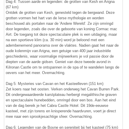
Dag 4: Tussen aarde en legenden: de grotten van Kesh en Arigna
(67 km)
Ontdek de grotten van Kesh, genesteld tegen de bergwand. Deze
grotten vormen het hart van de Ierse mythologie en worden
beschouwd als portalen naar de 'Andere Wereld'. Ze zijn omringd
door legenden, zoals die over de geboorte van koning Cormac mac
Airt. De toegang tot deze spectaculaire plek is een uitdaging, maar
na een sportieve klim (ca. 30 min) word je beloond met een
adembenemend panorama over de vlaktes. Nadien gaat het naar de
oude kolenmijn van Arigna, een getuige van 400 jaar industriële
geschiedenis, waar voormalige mijnwerkers je vol passie door de
diepten van de aarde gidsen. Geniet van deze tweede avond in
Kilronan Castle om te ontspannen in de spa of te wandelen langs de
oevers van het meer. Overnachting.
Dag 5: Mysteries van Cavan en het Kasteelleven (151 km)
Zet koers naar het oosten. Verken onderweg het Cavan Burren Park.
Dit ondergewaardeerde karstplateau herbergt megalithische graven
en spectaculaire hunebedden, omringd door een bos. Aan het eind
van de dag bereik je het Cabra Castle Hotel. Dit 19de-eeuwse
kasteel, met zijn torens en knisperende haardvuren, voert je direct
mee naar een sprookjesachtige sfeer. Overnachting.
Dag 6: Legenden van de Boyne en sereniteit bij het kasteel (75 km)