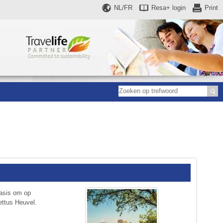
NL/FR
Resa+
login
Print
basis om op
ettus Heuvel.