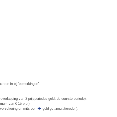
hten in bij 'opmerkingen'.
 overlapping van 2 prijsperiodes geldt de duurste periode).
nimum van € 15 p.p.).
tieverzekering en mits een
geldige annulatiereden
).