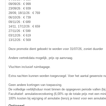
09/09/26 : € 999
23/09/26 : € 939
28/09, 18/11/26 : € 769
06/10/26 : € 739
09/11/26 : € 689
14/11, 17/12/26 : € 659
27/11/26 : € 599
03/12/26 : € 619
13/12/26 : € 569
Deze promotie dient geboekt te worden voor 31/07/26, zoniet duurder
Andere vertrekdata mogelijk, prijs op aanvraag.
Vluchten inclusief ruimbagage.
Extra nachten kunnen worden toegevoegd. Voer het aantal gewenste nac
Geen andere kortingen van toepassing.
De volledige verblijfsduur moet binnen de opgegeven periode vallen (bij
Facultatief: annulatieverzekering (6,00% op de totale prijs met een mi
100% kosten bij wijziging of annulatie (tenzij je kiest voor een annula
Optioneel