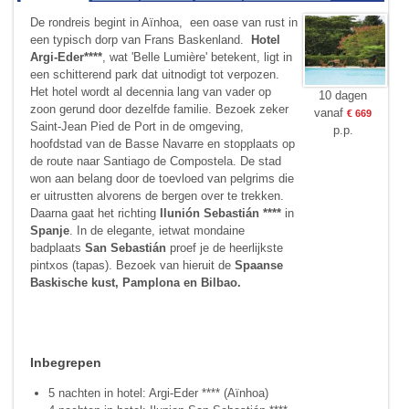
De rondreis begint in Aïnhoa, een oase van rust in
een typisch dorp van Frans Baskenland.
Hotel
Argi-Eder****
, wat 'Belle Lumière' be­tekent, ligt in
een schitterend park dat uit­nodigt tot verpozen.
Het hotel wordt al decen­nia lang van vader op
10 dagen
zoon gerund door dezelfde familie. Bezoek zeker
vanaf
€ 669
Saint-Jean Pied de Port in de omgeving,
p.p.
hoofdstad van de Basse Navarre en stopplaats op
de route naar Santiago de Compostela. De stad
won aan belang door de toevloed van pelgrims die
er uitrustten alvorens de bergen over te trekken.
Daarna gaat het richting
Ilunión Sebastián ****
in
Spanje
. In de elegante, ietwat mondaine
badplaats
San Sebastián
proef je de heerlijkste
pintxos (tapas). Bezoek van hieruit de
Spaanse
Baskische kust, Pamplona en Bilbao.
Inbegrepen
5 nachten in hotel: Argi-Eder **** (Aïnhoa)