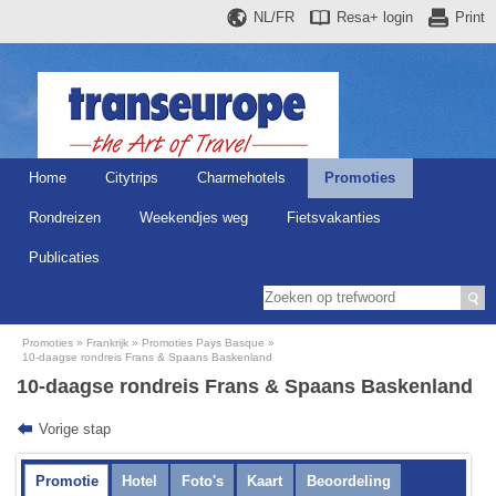
NL/FR
Resa+
login
Print
Home
Citytrips
Charmehotels
Promoties
Rondreizen
Weekendjes weg
Fietsvakanties
Publicaties
Promoties
Frankrijk
Promoties Pays Basque
10-daagse rondreis Frans & Spaans Baskenland
10-daagse rondreis Frans & Spaans Baskenland
Vorige stap
Promotie
Hotel
Foto's
Kaart
Beoordeling