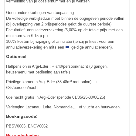
vermelding van je dossiernummer en je wensen
Geen andere kortingen van toepassing.
De volledige verblijfsduur moet binnen de opgegeven periode vallen
(bij overlapping van 2 prijsperiodes geldt de duurste periode).
Facultatief: annulatieverzekering (6,00% op de totale prijs met een
minimum van € 15 p.p.).
100% kosten bij wijziging of annulatie (tenzij je kiest voor een
annulatieverzekering en mits een
geldige annulatiereden
).
Optioneel
Halfpension in Argi-Eder : + €40/persoon/nacht (3 gangen,
keuzemenu met bediening aan tafel)
Privilège kamer in Argi-Eder (35-48m² met salon) : +
€25/persoon/nacht
6de nacht gratis in Argi-Eder (periode 01/05/25-30/06/26)
Verlenging Lacanau, Loire, Normandië,… of vlucht en huurwagen.
Boekingscode:
PBSV0003, ENOV0062
Bijzonderheden