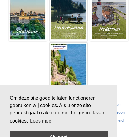
Om deze site goed te laten functioneren
Home
Over Transeurope
Vacatures
Contact
gebruiken wij cookies. Als u onze site
gebruikt gaat u akkoord met het gebruik van
Vragen?
Reiskantoren
Extras
Reisvoorwaarden
Reisverzekeringen
privacyverklaring
Duurzaamheid
cookies.
Lees meer
Akkoord