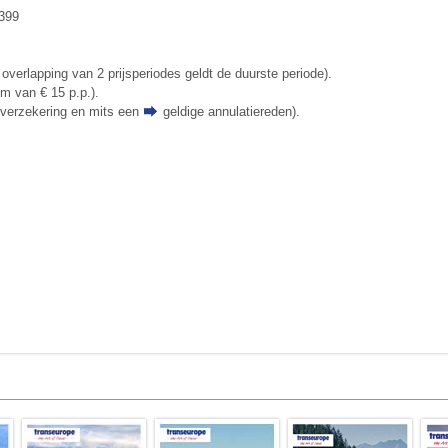
 399
 overlapping van 2 prijsperiodes geldt de duurste periode).
um van € 15 p.p.).
tieverzekering en mits een
geldige annulatiereden
).