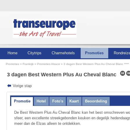
Home
Citytrips
Charmehotels
Promoties
Rondreiz
Promoties
Frankrijk
Promoties Alsace
3 dagen Best Western Plus Au Cheval Blanc ****
3 dagen Best Western Plus Au Cheval Blanc
Vorige stap
Promotie
Hotel
Foto's
Kaart
Beoordeling
De Best Western Plus Au Cheval Blanc kan het best omschreven word
sfeer, een excellente streekgebonden keuken en degelijk hedendaags 
meer dan de Elzas alleen te ontdekken.