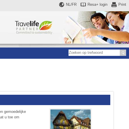
NL/FR
Resa+
login
Print
en gemoedelijke
aat u toe om