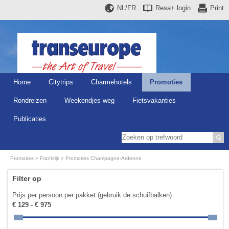
NL/FR
Resa+
login
Print
Home
Citytrips
Charmehotels
Promoties
Rondreizen
Weekendjes weg
Fietsvakanties
Publicaties
Promoties
Frankrijk
Promoties Champagne-Ardenne
Filter op
Prijs per persoon per pakket (gebruik de schuifbalken)
€ 129 - € 975