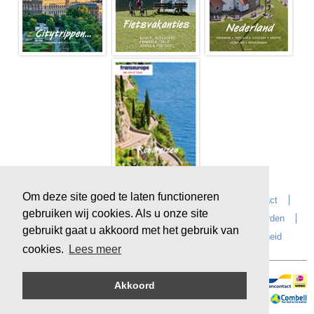
Om deze site goed te laten functioneren
Home
Over Transeurope
Vacatures
Contact
gebruiken wij cookies. Als u onze site
Vragen?
Reiskantoren
Extras
Reisvoorwaarden
gebruikt gaat u akkoord met het gebruik van
Reisverzekeringen
privacyverklaring
Duurzaamheid
cookies.
Lees meer
Akkoord
Veilig online betalen
Sitemap
©
Copyright
Transeurope
, 2000-
2026, All rights reserved.
Cloud hosting by