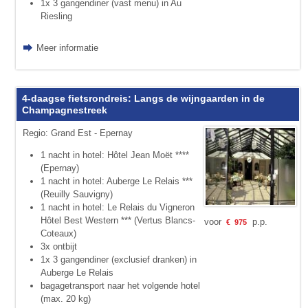
1x 3 gangendiner (vast menu) in Au
Riesling
Meer informatie
4-daagse fietsrondreis: Langs de wijngaarden in de
Champagnestreek
Regio: Grand Est - Epernay
1 nacht in hotel: Hôtel Jean Moët ****
(Epernay)
1 nacht in hotel: Auberge Le Relais ***
(Reuilly Sauvigny)
1 nacht in hotel: Le Relais du Vigneron
Hôtel Best Western *** (Vertus Blancs-
voor
p.p.
€
975
Coteaux)
3x ontbijt
1x 3 gangendiner (exclusief dranken) in
Auberge Le Relais
bagagetransport naar het volgende hotel
(max. 20 kg)