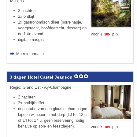
Moulins
2 nachten
2x ontbijt
1x gastronomisch diner (borrelhapje,
voorgerecht, hoofdgerecht, dessert) op
de 1ste avond
voor
p.p.
€
185
digitale reisgids
Meer informatie
3 dagen Hotel Castel Jeanson
Regio: Grand Est - Aÿ-Champagne
2 nachten
2x ontbijtbuffet
degustatie van een glaasje champagne
bij een wijnboer in het dorp (10 tot 12 u
of 14 tot 17 u, geen reservering nodig
behalve op zon- en feestdagen).
voor
p.p.
€
189