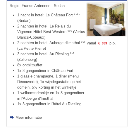
Regio: Franse Ardennen - Sedan
1 nacht in hotel: Le Château Fort ****
(Sedan)
2 nachten in hotel: Le Relais du
Vigneron Hôtel Best Western *** (Vertus
Blancs-Coteaux)
2 nachten in hotel: Auberge d'Imsthal ***
vanaf
p.p.
€
639
(La Petite Pierre)
3 nachten in hotel: Au Riesling ***
(Zellenberg)
8x ontbijtbuffet
1x 3-gangendiner in Château Fort
1 glaasje champagne, 1 diner (menu
Découverte), 1x wijndegustatie op het
domein, 5% korting in het winkeltje
1 welkomstdrankje en 1x 3-gangendiner
in l'Auberge d'Imsthal
1x 3-gangendiner in l'hôtel Au Riesling
Meer informatie