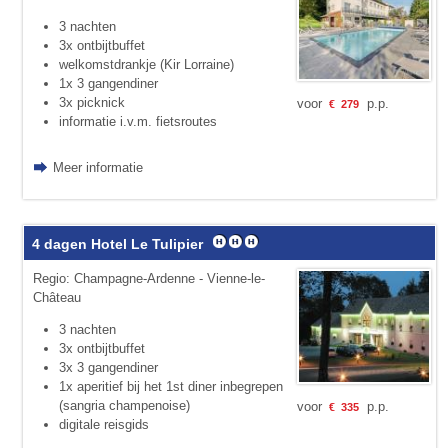
3 nachten
3x ontbijtbuffet
welkomstdrankje (Kir Lorraine)
1x 3 gangendiner
3x picknick
voor
p.p.
€
279
informatie i.v.m. fietsroutes
Meer informatie
4 dagen Hotel Le Tulipier
Regio: Champagne-Ardenne - Vienne-le-
Château
3 nachten
3x ontbijtbuffet
3x 3 gangendiner
1x aperitief bij het 1st diner inbegrepen
(sangria champenoise)
voor
p.p.
€
335
digitale reisgids