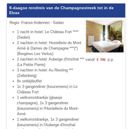
9-daagse rondreis van de Champagnestreek tot in de
Elzas
Regio: Franse Ardennen - Sedan
1 nacht in hotel: Le Château Fort ****
(Sedan)
2 nachten in hotel: Hostellerie du Mont
Aimé & Dames de Champagne ***(*)
(Bergères Les Vertus)
2 nachten in hotel: Auberge d'Imsthal ***
vanaf
p.p.
€
705
(La Petite Pierre)
3 nachten in hotel: Au Riesling ***
(Zellenberg)
8x ontbijtbuffet
1x 3 gangendiner (keuzemenu) in Le
Château Fort
1 welkomstdrankje (glaasje
champagne), 1x 3 gangendiner
(keuzemenu) in l'Hostellerie du Mont-
Aimé
1 welkomstdrankje, 1x 3 gangendiner
(keuzemenu) in l'Auberge d'Imsthal