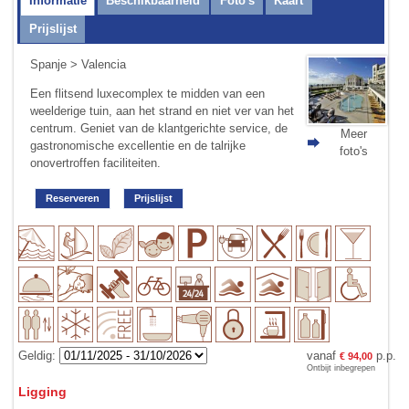
Informatie
Beschikbaarheid
Foto's
Kaart
Prijslijst
Spanje
>
Valencia
Een flitsend luxe­complex te midden van een
weelderige tuin, aan het strand en niet ver van het
centrum. Geniet van de klantgerichte service, de
Meer
gastronomische excellentie en de talrijke
foto's
onovertroffen faciliteiten.
Reserveren
Prijslijst
Geldig:
vanaf
p.p.
€ 94,00
Ontbijt inbegrepen
Ligging