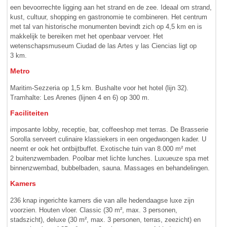
een bevoorrechte ligging aan het strand en de zee. Ideaal om strand,
kust, cultuur, shopping en gastronomie te combineren. Het centrum
met tal van historische monumenten bevindt zich op 4,5 km en is
makkelijk te bereiken met het openbaar vervoer. Het
wetenschapsmuseum Ciudad de las Artes y las Ciencias ligt op
3 km.
Metro
Maritim-Sezzeria op 1,5 km. Bushalte voor het hotel (lijn 32).
Tramhalte: Les Arenes (lijnen 4 en 6) op 300 m.
Faciliteiten
imposante lobby, receptie, bar, coffeeshop met terras. De Brasserie
Sorolla serveert culinaire klassiekers in een ongedwongen kader. U
neemt er ook het ontbijtbuffet. Exotische tuin van 8.000 m² met
2 buitenzwembaden. Poolbar met lichte lunches. Luxueuze spa met
binnenzwembad, bubbel­baden, sauna. Massages en behandelingen.
Kamers
236 knap ingerichte kamers die van alle hedendaagse luxe zijn
voorzien. Houten vloer. Classic (30 m², max. 3 personen,
stadszicht), deluxe (30 m², max. 3 personen, terras, zeezicht) en