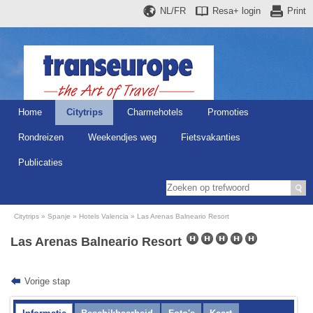
NL/FR
Resa+
login
Print
Home
Citytrips
Charmehotels
Promoties
Rondreizen
Weekendjes weg
Fietsvakanties
Publicaties
Citytrips
Spanje
Hotels Valencia
Las Arenas Balneario Resort
Las Arenas Balneario Resort
Vorige stap