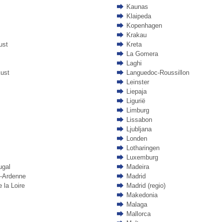
Kaunas
Klaipeda
Kopenhagen
Krakau
ust
Kreta
La Gomera
Laghi
ust
Languedoc-Roussillon
Leinster
Liepaja
Ligurië
Limburg
Lissabon
Ljubljana
Londen
Lotharingen
Luxemburg
ugal
Madeira
-Ardenne
Madrid
 la Loire
Madrid (regio)
Makedonia
Malaga
Mallorca