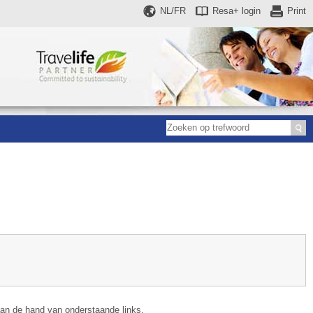
NL/FR
Resa+
login
Print
aan de hand van onderstaande links.