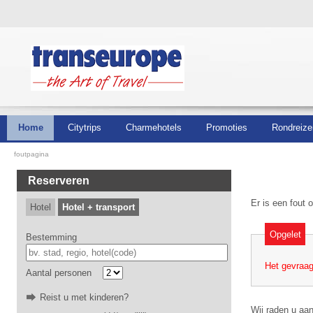
Home
Citytrips
Charmehotels
Promoties
Rondreize
foutpagina
Reserveren
Er is een fout
Hotel
Hotel + transport
Opgelet
Bestemming
Het gevraag
Aantal personen
Reist u met kinderen?
Wij raden u aan