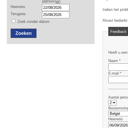
(dd/mm/jjjj)
Heenreis
Indien het prob
Terugreis
Alvast bedankt
Zoek zonder datum
Feedback
Zoeken
Heeft u een
Naam *
E-mail *
Aantal pers
Bestemmin
Heenreis