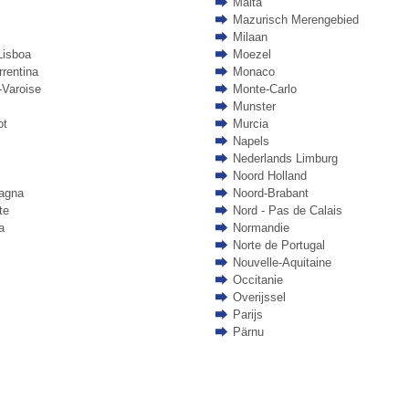
Malta
Mazurisch Merengebied
Milaan
Lisboa
Moezel
rrentina
Monaco
-Varoise
Monte-Carlo
Munster
ot
Murcia
Napels
Nederlands Limburg
Noord Holland
agna
Noord-Brabant
te
Nord - Pas de Calais
a
Normandie
Norte de Portugal
Nouvelle-Aquitaine
Occitanie
Overijssel
Parijs
Pärnu