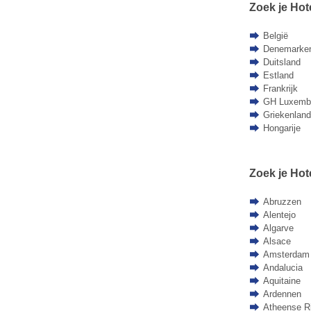
Zoek je Hot
België
Denemarke
Duitsland
Estland
Frankrijk
GH Luxemb
Griekenland
Hongarije
Zoek je Hote
Abruzzen
Alentejo
Algarve
Alsace
Amsterdam
Andalucia
Aquitaine
Ardennen
Atheense Ri