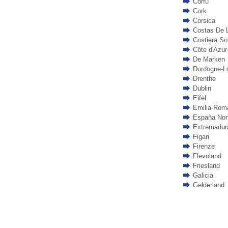
Corfu
Cork
Corsica
Costas De 
Costiera So
Côte d'Azur
De Marken
Dordogne-L
Drenthe
Dublin
Eifel
Emilia-Rom
España Nor
Extremadur
Figari
Firenze
Flevoland
Friesland
Galicia
Gelderland