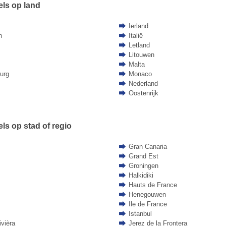
els op land
Ierland
n
Italië
Letland
Litouwen
Malta
urg
Monaco
Nederland
Oostenrijk
ls op stad of regio
Gran Canaria
Grand Est
Groningen
Halkidiki
Hauts de France
Henegouwen
Ile de France
Istanbul
vièra
Jerez de la Frontera