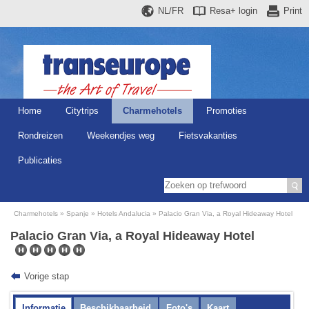
NL/FR
Resa+
login
Print
Home
Citytrips
Charmehotels
Promoties
Rondreizen
Weekendjes weg
Fietsvakanties
Publicaties
Charmehotels
Spanje
Hotels Andalucia
Palacio Gran Via, a Royal Hideaway Hotel
Palacio Gran Via, a Royal Hideaway Hotel
Vorige stap
Informatie
Beschikbaarheid
Foto's
Kaart