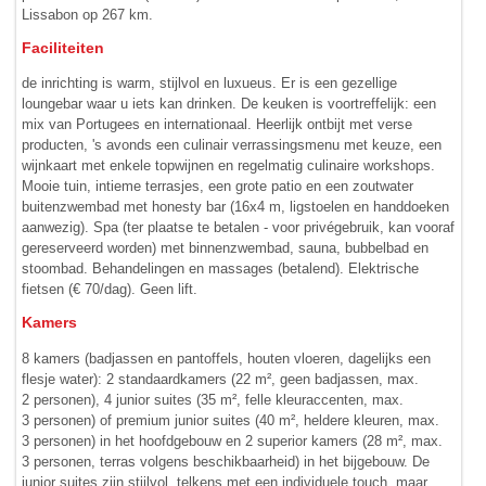
Lissabon op 267 km.
Faciliteiten
de inrichting is warm, stijlvol en luxueus. Er is een gezellige
loungebar waar u iets kan drinken. De keuken is voortreffelijk: een
mix van Portugees en internationaal. Heerlijk ontbijt met verse
producten, 's avonds een culinair verrassingsmenu met keuze, een
wijnkaart met enkele topwijnen en regelmatig culinaire work­shops.
Mooie tuin, intieme terrasjes, een grote patio en een zoutwater
buitenzwembad met honesty bar (16x4 m, ligstoelen en handdoeken
aanwezig). Spa (ter plaatse te betalen - voor privégebruik, kan vooraf
gereserveerd worden) met binnenzwembad, sauna, bubbelbad en
stoombad. Behandelingen en massages (betalend). Elektrische
fietsen (€ 70/dag). Geen lift.
Kamers
8 kamers (badjassen en pantoffels, houten vloeren, dagelijks een
flesje water): 2 standaardkamers (22 m², geen badjassen, max.
2 personen), 4 junior suites (35 m², felle kleuraccenten, max.
3 personen) of premium junior suites (40 m², heldere kleuren, max.
3 personen) in het hoofdgebouw en 2 superior kamers (28 m², max.
3 personen, terras volgens beschikbaarheid) in het bijgebouw. De
junior suites zijn stijlvol, telkens met een individuele touch, maar