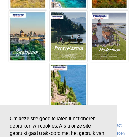
Om deze site goed te laten functioneren
Home
Over Transeurope
Vacatures
Contact
gebruiken wij cookies. Als u onze site
gebruikt gaat u akkoord met het gebruik van
Vragen?
Reiskantoren
Extras
Reisvoorwaarden