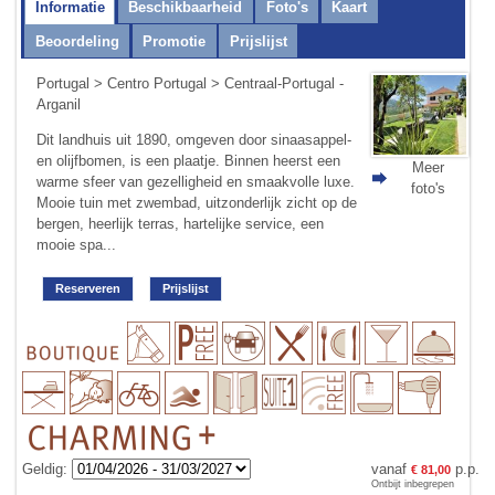
Informatie
Beschikbaarheid
Foto's
Kaart
Beoordeling
Promotie
Prijslijst
Portugal
>
Centro Portugal
> Centraal-Portugal -
Arganil
Dit landhuis uit 1890, omgeven door sinaasappel-
en olijfbomen, is een plaatje. Binnen heerst een
Meer
warme sfeer van gezellig­heid en smaakvolle luxe.
foto's
Mooie tuin met zwembad, uitzonderlijk zicht op de
bergen, heerlijk terras, hartelijke service, een
mooie spa...
Reserveren
Prijslijst
Geldig:
vanaf
p.p.
€ 81,00
Ontbijt inbegrepen