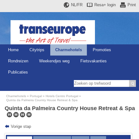
NL/FR
Resa+
login
Print
Home
Citytrips
Charmehotels
Promoties
Rondreizen
Weekendjes weg
Fietsvakanties
Publicaties
Charmehotels
Portugal
Hotels Centro Portugal
Quinta da Palmeira Country House Retreat & Spa
Quinta da Palmeira Country House Retreat & Spa
Vorige stap