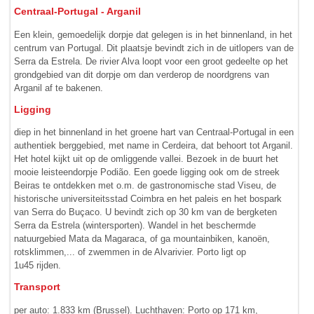
Centraal-Portugal - Arganil
Een klein, gemoedelijk dorpje dat gelegen is in het binnenland, in het
centrum van Portugal. Dit plaatsje bevindt zich in de uitlopers van de
Serra da Estrela. De rivier Alva loopt voor een groot gedeelte op het
grond­gebied van dit dorpje om dan verderop de noordgrens van
Arganil af te bakenen.
Ligging
diep in het binnenland in het groene hart van Centraal-Portugal in een
authentiek berggebied, met name in Cerdeira, dat behoort tot Arganil.
Het hotel kijkt uit op de omliggende vallei. Bezoek in de buurt het
mooie leisteen­dorpje Podião. Een goede ligging ook om de streek
Beiras te ontdekken met o.m. de gastronomische stad Viseu, de
historische universiteits­­­stad Coimbra en het paleis en het bospark
van Serra do Buçaco. U bevindt zich op 30 km van de bergketen
Serra da Estrela (wintersporten). Wandel in het beschermde
natuurgebied Mata da Magaraca, of ga mountain­biken, kanoën,
rotsklimmen,... of zwemmen in de Alvarivier. Porto ligt op
1u45 rijden.
Transport
per auto: 1.833 km (Brussel). Luchthaven: Porto op 171 km,