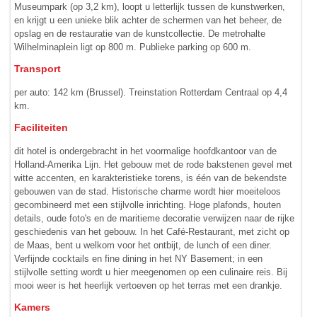
Museumpark (op 3,2 km), loopt u letterlijk tussen de kunstwerken,
en krijgt u een unieke blik achter de schermen van het beheer, de
opslag en de restauratie van de kunstcollectie. De metrohalte
Wilhelminaplein ligt op 800 m. Publieke parking op 600 m.
Transport
per auto: 142 km (Brussel). Treinstation Rotterdam Centraal op 4,4
km.
Faciliteiten
dit hotel is ondergebracht in het voormalige hoofdkantoor van de
Holland-Amerika Lijn. Het gebouw met de rode bakstenen gevel met
witte accenten, en karakteristieke torens, is één van de bekendste
gebouwen van de stad. Historische charme wordt hier moeiteloos
gecombineerd met een stijlvolle inrichting. Hoge plafonds, houten
details, oude foto's en de maritieme decoratie verwijzen naar de rijke
geschiedenis van het gebouw. In het Café-Restaurant, met zicht op
de Maas, bent u welkom voor het ontbijt, de lunch of een diner.
Verfijnde cocktails en fine dining in het NY Basement; in een
stijlvolle setting wordt u hier meegenomen op een culinaire reis. Bij
mooi weer is het heerlijk vertoeven op het terras met een drankje.
Kamers