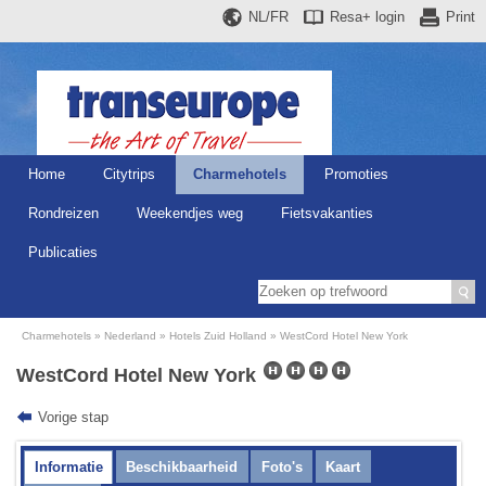
NL/FR
Resa+
login
Print
Home
Citytrips
Charmehotels
Promoties
Rondreizen
Weekendjes weg
Fietsvakanties
Publicaties
Charmehotels
Nederland
Hotels Zuid Holland
WestCord Hotel New York
WestCord Hotel New York
Vorige stap
Informatie
Beschikbaarheid
Foto's
Kaart