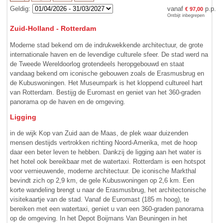
Geldig:
vanaf
p.p.
€ 97,00
Ontbijt inbegrepen
Zuid-Holland - Rotterdam
Moderne stad bekend om de indrukwekkende architectuur, de grote
internationale haven en de levendige culturele sfeer. De stad werd na
de Tweede Wereldoorlog grotendeels heropgebouwd en staat
vandaag bekend om iconische gebouwen zoals de Erasmusbrug en
de Kubuswoningen. Het Museumpark is het kloppend cultureel hart
van Rotterdam. Bestijg de Euromast en geniet van het 360-graden
panorama op de haven en de omgeving.
Ligging
in de wijk Kop van Zuid aan de Maas, de plek waar duizenden
mensen destijds vertrokken richting Noord-Amerika, met de hoop
daar een beter leven te hebben. Dankzij de ligging aan het water is
het hotel ook bereikbaar met de watertaxi. Rotterdam is een hotspot
voor vernieuwende, moderne architectuur. De iconische Markthal
bevindt zich op 2,9 km, de gele Kubuswoningen op 2,6 km. Een
korte wandeling brengt u naar de Erasmusbrug, het architectonische
visitekaartje van de stad. Vanaf de Euromast (185 m hoog), te
bereiken met een watertaxi, geniet u van een 360-graden panorama
op de omgeving. In het Depot Boijmans Van Beuningen in het