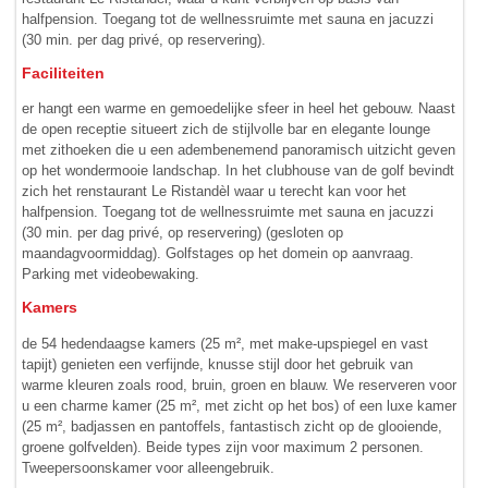
halfpension. Toegang tot de wellnessruimte met sauna en jacuzzi
(30 min. per dag privé, op reservering).
Faciliteiten
er hangt een warme en gemoedelijke sfeer in heel het gebouw. Naast
de open receptie situeert zich de stijlvolle bar en elegante lounge
met zithoeken die u een adembenemend panoramisch uitzicht geven
op het wonder­mooie landschap. In het clubhouse van de golf bevindt
zich het renstaurant Le Ristandèl waar u terecht kan voor het
halfpension. Toegang tot de wellnessruimte met sauna en jacuzzi
(30 min. per dag privé, op reservering) (gesloten op
maandagvoormiddag). Golfstages op het domein op aanvraag.
Parking met videobewaking.
Kamers
de 54 hedendaagse kamers (25 m², met make-upspiegel en vast
tapijt) genieten een verfijnde, knusse stijl door het gebruik van
warme kleuren zoals rood, bruin, groen en blauw. We reserveren voor
u een charme kamer (25 m², met zicht op het bos) of een luxe kamer
(25 m², badjassen en pantoffels, fantastisch zicht op de glooiende,
groene golfvelden). Beide types zijn voor maximum 2 personen.
Tweepersoonskamer voor alleengebruik.