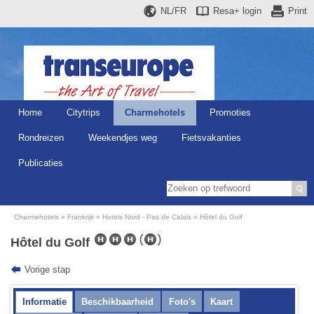
NL/FR
Resa+
login
Print
Home
Citytrips
Charmehotels
Promoties
Rondreizen
Weekendjes weg
Fietsvakanties
Publicaties
Charmehotels
Frankrijk
Hotels Nord - Pas de Calais
Hôtel du Golf
Hôtel du Golf
Vorige stap
Informatie
Beschikbaarheid
Foto's
Kaart