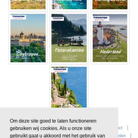
Om deze site goed te laten functioneren
Home
Over Transeurope
Vacatures
Contact
gebruiken wij cookies. Als u onze site
gebruikt gaat u akkoord met het gebruik van
Vragen?
Reiskantoren
Extras
Reisvoorwaarden