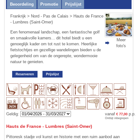
Beoordeling
Promotie
Prijslijst
Frankrijk
>
Nord - Pas de Calais
> Hauts de France
- Lumbres (Saint-Omer)
Een fenomenaal landschap, een fantastische golf
en smaakvolle kamers... dit hotel biedt u een
Meer
genoeglijk kader om tot rust te komen. Heerlijke
foto's
fietstochtjes en gezellige wandelingen bieden u de
gelegenheid om van de ongerepte, wonder­mooie
natuur te genieten.
Reserveren
Prijslijst
Geldig:
vanaf
p.p.
€ 77,00
Ontbijt inbegrepen
Hauts de France - Lumbres (Saint-Omer)
Pittoresk stadje vol kunst en historie met een ruim aanbod aan