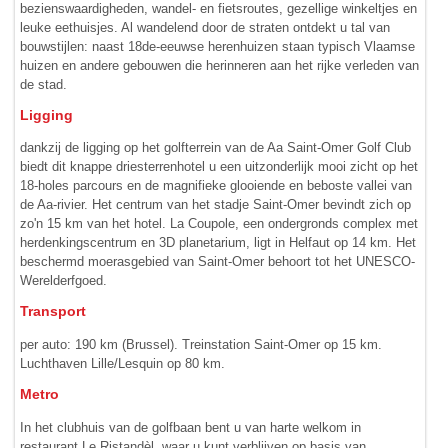
bezienswaardigheden, wandel- en fietsroutes, gezellige winkeltjes en
leuke eethuisjes. Al wandelend door de straten ontdekt u tal van
bouwstijlen: naast 18de-eeuwse herenhuizen staan typisch Vlaamse
huizen en andere gebouwen die herinneren aan het rijke verleden van
de stad.
Ligging
dankzij de ligging op het golfterrein van de Aa Saint-Omer Golf Club
biedt dit knappe driesterrenhotel u een uitzonderlijk mooi zicht op het
18-holes parcours en de magnifieke glooiende en beboste vallei van
de Aa-rivier. Het centrum van het stadje Saint-Omer bevindt zich op
zo'n 15 km van het hotel. La Coupole, een ondergronds complex met
herdenkingscentrum en 3D planetarium, ligt in Helfaut op 14 km. Het
beschermd moerasgebied van Saint-Omer behoort tot het UNESCO-
Werelderfgoed.
Transport
per auto: 190 km (Brussel). Treinstation Saint-Omer op 15 km.
Luchthaven Lille/Lesquin op 80 km.
Metro
In het clubhuis van de golfbaan bent u van harte welkom in
restaurant Le Ristandèl, waar u kunt verblijven op basis van