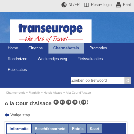
NL/FR
Resa+
login
Print
Home
Citytrips
Charmehotels
Promoties
Rondreizen
Weekendjes weg
Fietsvakanties
Publicaties
Charmehotels
Frankrijk
Hotels Alsace
A la Cour d'Alsace
A la Cour d'Alsace
Vorige stap
Informatie
Beschikbaarheid
Foto's
Kaart