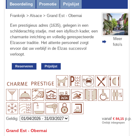
Beoordeling
Promotie
Prijslijst
Frankrijk
>
Alsace
> Grand Est - Obernai
Een prestigieus adres (1635), gelegen in een
schilderachtig stadje, met een idyl­lisch kader, een
charmante inrichting en volledig gerespecteerde
Meer
Elzasser traditie. Het attente personeel zorgt
foto's
ervoor dat uw verblijf in de Elzas succesvol
verloopt.
Reserveren
Prijslijst
Geldig:
vanaf
p.p.
€ 84,15
Ontbijt inbegrepen
Grand Est - Obernai