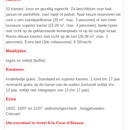
51 kamers, knus en gezellig ingericht. Ze beschikken over bad­
jassen en pantoffels, vast tapijt of parket. Naar keuze reserveren we
voor u een standaard­kamer (20 m², max. 3 personen) of een meer
luxueuze superior kamer (22-28 m², max. 3 personen), beide types
met zicht op de geklasseerde binnenplaats of op de rustige straat.
Ruime deluxe kamers met zicht op de tuin (26-38 m², max. 2
personen). Extra bed (3de volwassene): € 50/nacht.
Maaltijden
logies en ontbijt (buffet).
Kinderen
kinderbedje gratis. Standaard en superior kamers: 1 kind t/m 17 jaar
overnacht gratis op de kamer van de ouders (inclusief ontbijt t/m
12 jaar, ontbijt niet inbegrepen van 13 t/m 17 jaar).
Extra
14/02, 14/07 en 21/07: welkomstgeschenk. Jonggehuwden:
Crémant.
Uw voordeel in hotel A la Cour d'Alsace