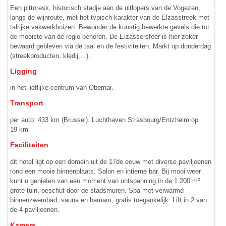
Een pittoresk, historisch stadje aan de uitlopers van de Voge­zen,
langs de wijnroute, met het typisch karakter van de Elzas­streek met
talrijke vak­werk­huizen. Bewonder de kunstig bewerkte gevels die tot
de mooiste van de regio behoren. De Elzassersfeer is hier zeker
bewaard gebleven via de taal en de festiviteiten. Markt op donderdag
(streekproducten, kledij,...).
Ligging
in het lieflijke centrum van Obernai.
Transport
per auto: 433 km (Brussel). Luchthaven Strasbourg/Entzheim op
19 km.
Faciliteiten
dit hotel ligt op een domein uit de 17de eeuw met diverse pavil­joe­nen
rond een mooie binnenplaats. Salon en intieme bar. Bij mooi weer
kunt u genieten van een moment van ontspanning in de 1.200 m²
grote tuin, beschut door de stadsmuren. Spa met verwarmd
binnenzwembad, sauna en hamam, gratis toegankelijk. Lift in 2 van
de 4 paviljoenen.
Kamers