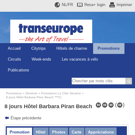
NL/FR
Resa+
login
Imprimer
Accueil
Citytrips
Hôtels de charme
Promotions
Circuits
Week-ends
Les vacances à vélo
Publications
Promotions
Slovénie
Promotions La Côte Slovène
8 jours Hôtel Barbara Piran Beach ***(*)
8 jours Hôtel Barbara Piran Beach
Étape précédente
Promotion
Hôtel
Photos
Carte
Appréciations