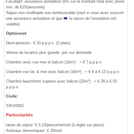
Facultatif: assurance annulation (6% sur le montant total avec prime
min. de €15/personne).
Séjour non modifiable non remboursable (sauf si vous avez souscrit
une assurance annulation et que
la raison de l'annulation
est
valable).
Optionnel
Demi-pension : € 33 p.p.p.n. (3 plats)
Voiture de location plus grande: prix sur demande
Chambre avec vue mer et balcon (16m²) : + € 7 p.p.p.n.
Chambre vue lac & mer avec balcon (16m²) : + € 6 à € 13 p.p.p.n.
Chambre beachfront superior avec balcon (25m²) : + € 28 à € 55
p.p.p.n.
Code:
SIKV0002
Particularités
taxes de séjour: € 3,13/personne/nuit (à régler sur place).
Animaux domestiques: € 20/nuit.