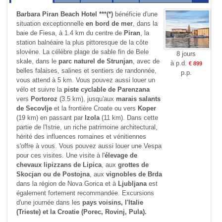
Barbara Piran Beach Hotel ***(*)
bénéficie d'une
situation exceptionnelle
en bord de mer
, dans la
baie de Fiesa, à 1.4 km du centre de
Piran
, la
station balnéaire la plus pittoresque de la côte
slovène. La célèbre plage de sable fin de Bele
8 jours
skale, dans le
parc naturel de Strunjan
, avec de
à p.d.
€ 899
belles falaises, salines et sentiers de randonnée,
p.p.
vous attend à 5 km. Vous pouvez aussi louer un
vélo et suivre la
piste cyclable de Parenzana
vers
Portoroz
(3.5 km), jusqu'aux
marais salants
de Secovlje
et la frontière Croate ou vers
Koper
(19 km) en passant par
Izola
(11 km). Dans cette
partie de l'Istrie, un riche patrimoine architectural,
hérité des influences romaines et vénitiennes
s'offre à vous. Vous pouvez aussi louer une Vespa
pour ces visites. Une visite à l'
élevage de
chevaux lipizzans de Lipica
, aux
grottes de
Skocjan ou de Postojna
, aux
vignobles de Brda
dans la région de Nova Gorica et à
Ljubljana
est
également fortement recommandée. Excursions
d'une journée dans les
pays voisins, l'Italie
(Trieste) et la Croatie (Porec, Rovinj, Pula).