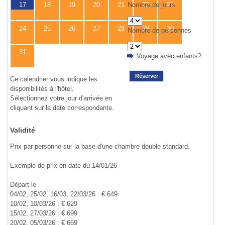
Nombre de jours
17
18
19
20
21
22
23
24
25
26
27
28
29
30
Nombre de personnes
31
Voyage avec enfants?
Réserver
Ce calendrier vous indique les
disponibilités à l'hôtel.
Sélectionnez votre jour d'arrivée en
cliquant sur la date correspondante.
Validité
Prix par personne sur la base d'une chambre double standard.
Exemple de prix en date du 14/01/26
Départ le
04/02, 25/02, 16/03, 22/03/26 : € 649
10/02, 10/03/26 : € 629
15/02, 27/03/26 : € 699
20/02, 05/03/26 : € 669