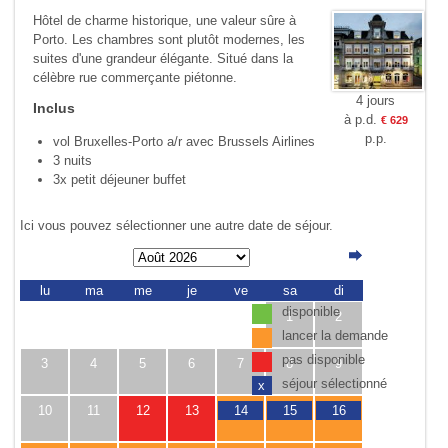
Hôtel de charme historique, une valeur sûre à
Porto. Les chambres sont plutôt modernes, les
suites d'une grandeur élégante. Situé dans la
célèbre rue commerçante piétonne.
4 jours
Inclus
à p.d.
€ 629
p.p.
vol Bruxelles-Porto a/r avec Brussels Airlines
3 nuits
3x petit déjeuner buffet
Ici vous pouvez sélectionner une autre date de séjour.
lu
ma
me
je
ve
sa
di
disponible
1
2
lancer la demande
pas disponible
3
4
5
6
7
8
9
séjour sélectionné
x
10
11
12
13
14
15
16