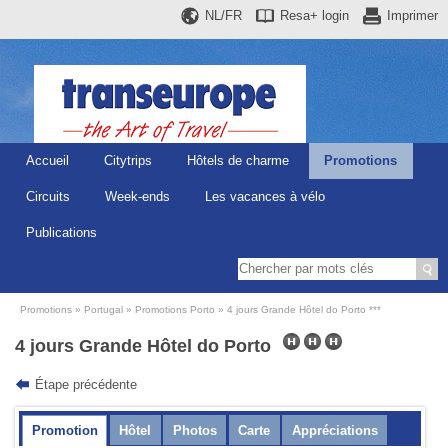
NL/FR
Resa+
login
Imprimer
Accueil
Citytrips
Hôtels de charme
Promotions
Circuits
Week-ends
Les vacances à vélo
Publications
Promotions
Portugal
Promotions Porto
4 jours Grande Hôtel do Porto ***
4 jours Grande Hôtel do Porto
Étape précédente
Promotion
Hôtel
Photos
Carte
Appréciations